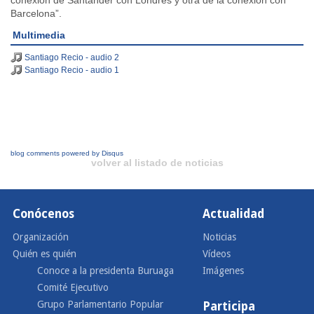
conexión de Santander con Londres y otra de la conexión con
Barcelona”.
Multimedia
Santiago Recio - audio 2
Santiago Recio - audio 1
blog comments powered by
Disqus
volver al listado de noticias
Conócenos
Actualidad
Organización
Noticias
Quién es quién
Vídeos
Conoce a la presidenta Buruaga
Imágenes
Comité Ejecutivo
Grupo Parlamentario Popular
Participa