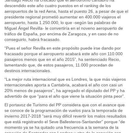
Santiago Recio ha criticado que el aeródromo cántabro ha
descendido este año cuatro puestos en el ranking de los
aeropuertos de la red Aena, hasta el puesto 26, a pesar de que el
presidente regional prometió aumentar en 400.000 viajeros el
aeropuerto, hasta 1.250.000, lo que -según las palabras de
Miguel Ángel Revilla- le convertiría en el noveno aeropuerto de
tráfico de España, por encima de Zaragoza, y en caso de no
conseguirlo, habrá fracasado.
“Pues el señor Revilla en este propósito puede irse dando por
fracasado porque el aeropuerto acabará este año con 110.000
pasajeros menos que en el año 2015”, ha sentenciado Recio,
lamentando que, de estos pasajeros, 11.000 procedan de
destinos internacionales.
“La mejor ruta internacional que es Londres, la que más viajeros
internacionales aporta a Cantabria, acabará el año con casi un
20% menos de pasajeros”, ha agregado el diputado del PP y ha
advertido de que “para el año que viene la situación pinta peor”.
El portavoz de Turismo del PP considera que con el avance que
se conoce de la programación de vuelos para la temporada de
invierno 2017-2018 “será muy difícil revertir los malos resultados
que está registrando el Seve Ballesteros-Santander” porque “de
momento ya se ha quitado una frecuencia a la semana de la