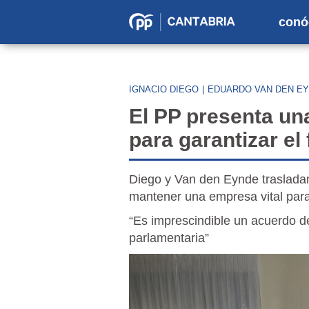
conó
Partido
Popular
en
IGNACIO DIEGO
|
EDUARDO VAN DEN E
Cantabria
El PP presenta un
para garantizar e
Diego y Van den Eynde trasladan
mantener una empresa vital par
“Es imprescindible un acuerdo de
parlamentaria”