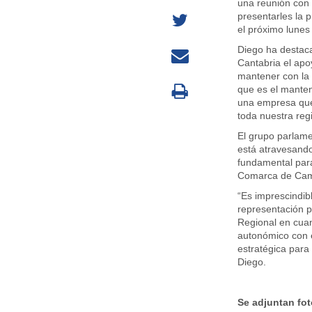
una reunión con
presentarles la 
el próximo lunes 
Diego ha destaca
Cantabria el apo
mantener con la
que es el manten
una empresa que 
toda nuestra reg
El grupo parlamen
está atravesand
fundamental para
Comarca de Cam
“Es imprescindib
representación p
Regional en cuan
autonómico con el
estratégica para
Diego.
Se adjuntan fot