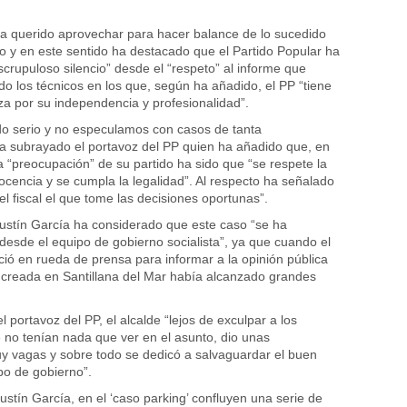
a querido aprovechar para hacer balance de lo sucedido
 y en este sentido ha destacado que el Partido Popular ha
crupuloso silencio” desde el “respeto” al informe que
do los técnicos en los que, según ha añadido, el PP “tiene
za por su independencia y profesionalidad”.
o serio y no especulamos con casos de tanta
a subrayado el portavoz del PP quien ha añadido que, en
 “preocupación” de su partido ha sido que “se respete la
ocencia y se cumpla la legalidad”. Al respecto ha señalado
l fiscal el que tome las decisiones oportunas”.
gustín García ha considerado que este caso “se ha
desde el equipo de gobierno socialista”, ya que cuando el
ió en rueda de prensa para informar a la opinión pública
l creada en Santillana del Mar había alcanzado grandes
portavoz del PP, el alcalde “lejos de exculpar a los
 no tenían nada que ver en el asunto, dio unas
y vagas y sobre todo se dedicó a salvaguardar el buen
o de gobierno”.
ustín García, en el ‘caso parking’ confluyen una serie de