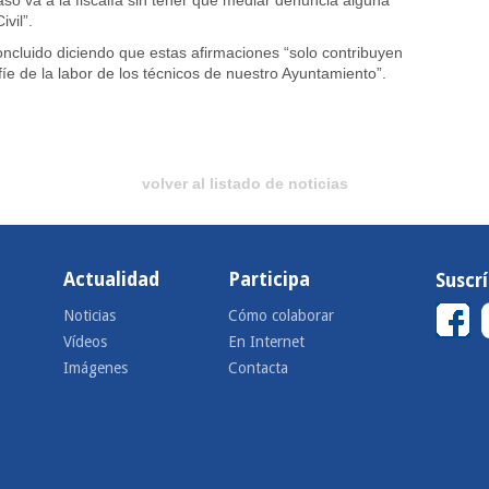
aso va a la fiscalía sin tener que mediar denuncia alguna
vil”.
oncluido diciendo que estas afirmaciones “solo contribuyen
íe de la labor de los técnicos de nuestro Ayuntamiento”.
volver al listado de noticias
Actualidad
Participa
Suscr
Noticias
Cómo colaborar
Vídeos
En Internet
Imágenes
Contacta