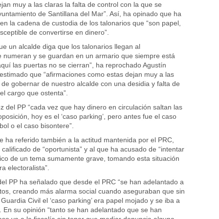
an muy a las claras la falta de control con la que se
yuntamiento de Santillana del Mar”. Así, ha opinado que ha
 en la cadena de custodia de los talonarios que “son papel,
sceptible de convertirse en dinero”.
ue un alcalde diga que los talonarios llegan al
e numeran y se guardan en un armario que siempre está
aquí las puertas no se cierran”, ha reprochado Agustín
 estimado que “afirmaciones como estas dejan muy a las
 de gobernar de nuestro alcalde con una desidia y falta de
el cargo que ostenta”.
z del PP “cada vez que hay dinero en circulación saltan las
posición, hoy es el ‘caso parking’, pero antes fue el caso
ol o el caso bisontere”.
e ha referido también a la actitud mantenida por el PRC,
 calificado de “oportunista” y al que ha acusado de “intentar
ítico de un tema sumamente grave, tomando esta situación
 electoralista”.
 del PP ha señalado que desde el PRC “se han adelantado a
ntos, creando más alarma social cuando aseguraban que sin
Guardia Civil el ‘caso parking’ era papel mojado y se iba a
 En su opinión “tanto se han adelantado que se han