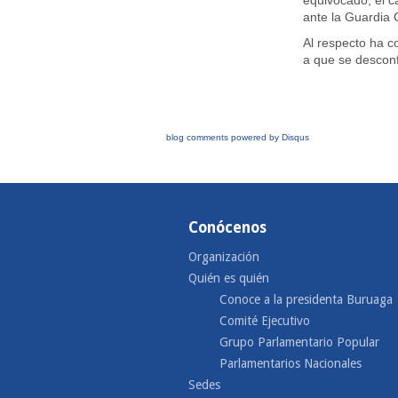
equivocado, el c
ante la Guardia Ci
Al respecto ha c
a que se desconf
blog comments powered by
Disqus
Conócenos
Organización
Quién es quién
Conoce a la presidenta Buruaga
Comité Ejecutivo
Grupo Parlamentario Popular
Parlamentarios Nacionales
Sedes