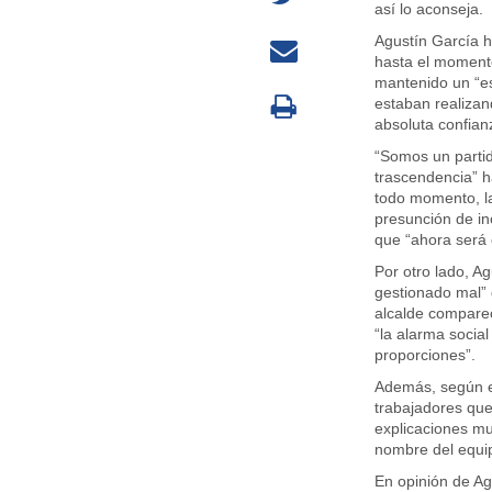
así lo aconseja.
Agustín García h
hasta el momento
mantenido un “es
estaban realizan
absoluta confian
“Somos un partid
trascendencia” h
todo momento, la
presunción de in
que “ahora será e
Por otro lado, A
gestionado mal” 
alcalde comparec
“la alarma socia
proporciones”.
Además, según el 
trabajadores que
explicaciones mu
nombre del equip
En opinión de Ag