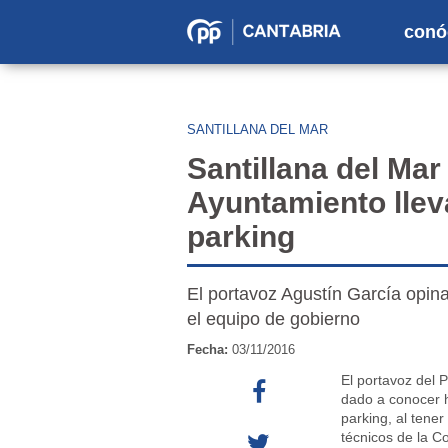
conó
Partido
Popular
en
SANTILLANA DEL MAR
Cantabria
Santillana del Mar 
Ayuntamiento lleva
parking
El portavoz Agustín García opin
el equipo de gobierno
Fecha:
03/11/2016
El portavoz del P
dado a conocer ho
parking, al tener
técnicos de la C