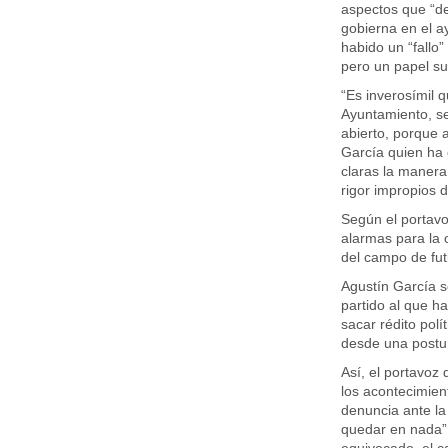
aspectos que “dej
gobierna en el a
habido un “fallo”
pero un papel su
“Es inverosímil q
Ayuntamiento, s
abierto, porque 
García quien ha
claras la manera
rigor impropios d
Según el portavo
alarmas para la o
del campo de futb
Agustín García s
partido al que ha
sacar rédito pol
desde una postura
Así, el portavoz
los acontecimie
denuncia ante la 
quedar en nada”.