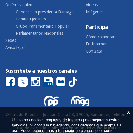
Quién es quién
Vídeos
Conoce a la presidenta Buruaga
Imágenes
Comité Ejecutivo
Grupo Parlamentario Popular
Participa
Parlamentarios Nacionales
Cómo colaborar
Sedes
En Internet
Aviso legal
Contacta
Suscríbete a nuestros canales
x
© Partido Popular - Joaquín Costa 28, 39005, Santander, Teléfono
Utilizamos cookies propias y de terceros para mejorar nuestros
942 290 000
servicios. Si continúa navegando, consideramos que acepta su
El uso de este sitio implica la aceptación del
aviso legal
del
uso. Puede obtener más información, o bien conocer cómo
Partido Popular de Cantabria
.