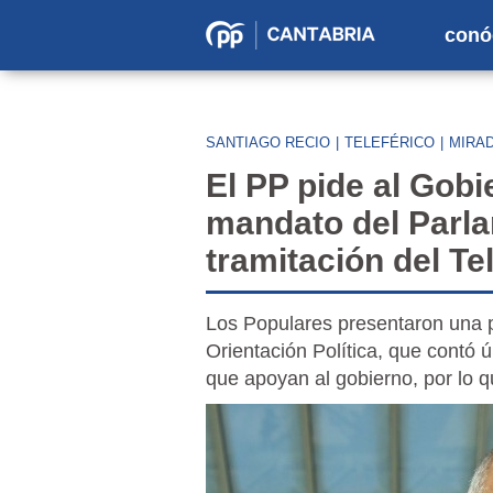
conó
Partido
Popular
en
SANTIAGO RECIO
|
TELEFÉRICO
|
MIRAD
Cantabria
El PP pide al Gob
mandato del Parla
tramitación del Te
Los Populares presentaron una p
Orientación Política, que contó 
que apoyan al gobierno, por lo 