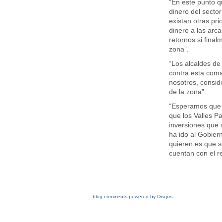
“En este punto qu
dinero del secto
existan otras pri
dinero a las arc
retornos si fina
zona”.
“Los alcaldes de 
contra esta coma
nosotros, conside
de la zona”.
“Esperamos que e
que los Valles P
inversiones que 
ha ido al Gobier
quieren es que s
cuentan con el r
blog comments powered by
Disqus