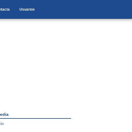
ntacta
Usuarios
edia
cio