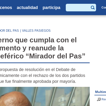
cenos
actualidad
participa
Co
Buscar
OR DEL PAS
|
VALLES PASIEGOS
ierno que cumpla con el
mento y reanude la
leférico “Mirador del Pas”
ropuesta de resolución en el Debate de
únicamente con el rechazo de los dos partidos
que fue finalmente aprobada por mayoría.
Multim
Re