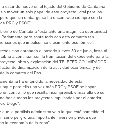
e a estar de nuevo en el tejado del Gobierno de Cantabria,
sin mover un solo papel de este proyecto, vital para los
 pero que sin embargo se ha encontrado siempre con la
n de PRC y PSOE”.
bierno de Cantabria “está ante una magnífica oportunidad
l Parlamento pero sobre todo con esta comarca tan
versiones que impulsen su crecimiento económico”.
resolución aprobada el pasado jueves 30 de junio, insta al
abria a continuar con la tramitación del expediente para la
l proyecto, obra y explotación del TELEFERICO “MIRADOR
actor de dinamización de la actividad económica, y de
 de la comarca del Pas.
amentaria ha entendido la necesidad de esta
, aunque para ello una vez más PRC y PSOE se hayan
o en contra, lo que resulta incomprensible más allá de su
smo hacia todos los proyectos impulsados por el anterior
cio Diego”.
 que la parálisis administrativa a la que está sometida el
n serio peligro una importante inversión privada que
ho la economía de la zona”.