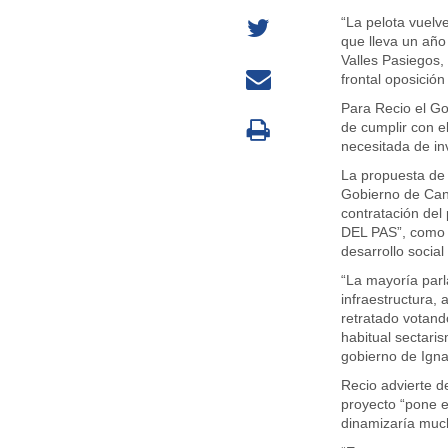
“La pelota vuelv
que lleva un año 
Valles Pasiegos,
frontal oposició
Para Recio el Go
de cumplir con e
necesitada de in
La propuesta de 
Gobierno de Cant
contratación de
DEL PAS”, como f
desarrollo social
“La mayoría parl
infraestructura
retratado votand
habitual sectari
gobierno de Igna
Recio advierte de
proyecto “pone e
dinamizaría muc