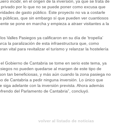
iero incidir, en el origen de la inversión, ya que se trata de
r privado por lo que no se puede poner como excusa que
oridades de gasto público. Este proyecto no va a costarle
as públicas, que sin embargo sí que pueden ver cuantiosos
lmente se pone en marcha y empieza a atraer visitantes a la
los Valles Pasiegos ya calificaron en su día de ‘tropelía’
rca la paralización de esta infraestructura que, como
ran vital para revitalizar el turismo y relanzar la hostelería
l Gobierno de Cantabria se tome en serio este tema, ya
asiegos no pueden quedarse al margen de este tipo de
son tan beneficiosas, y más aún cuando la zona pasiega no
no de Cantabria a pedir ninguna inversión. Lo único que
e siga adelante con la inversión prevista. Ahora además
efrendo del Parlamento de Cantabria”, concluyó.
volver al listado de noticias