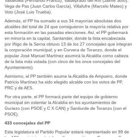
Valdeolea (Fernando Franco), Valdeprado del Río (Jaime Soto),
Vega de Pas (Juan Carlos García), Villafufre (Marcelo Mateo) y
Voto (José Luis Trueba).
Además, el PP ha sumado a sus 34 mayorías absolutas dos
alcaldes del total de 24 que consiguieron la mayoría relativa por
esta formación en las pasadas elecciones. Así, el PP gobernará
en minoría en la capital, Santander, donde la lista encabezada
por Iñigo de la Serna obtuvo 13 de los 27 concejales que integran
la corporación municipal; y en Corvera de Toranzo, donde el
popular José Manuel Martínez asumirá la Alcaldía como cabeza
de la lista más votada (con cinco de los once concejales del
Ayuntamiento).
Asimismo, el PP también asume la Alcaldía de Ampuero, donde
Patricio Martínez ha sido elegido alcalde con los votos de PP,
PRC y de AES.
Por otra parte, el PP formará parte del equipo de gobierno
municipal sin ostentar la Alcaldía en los ayuntamientos de
Guriezo (con PSOE y C X CAN) y Santiurde de Toranzo (con el
PSOE).
433 concejales del PP
Esta legislatura el Partido Popular estará representado en 99 de