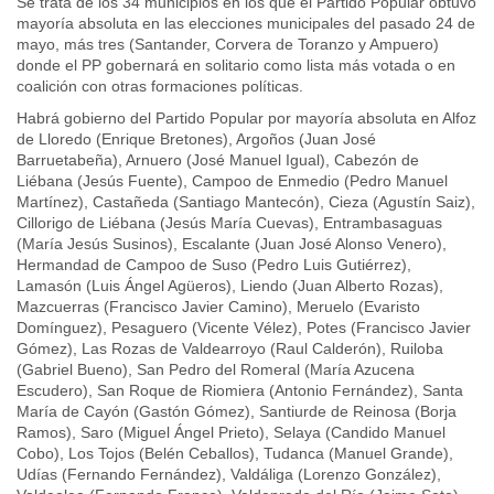
Se trata de los 34 municipios en los que el Partido Popular obtuvo
mayoría absoluta en las elecciones municipales del pasado 24 de
mayo, más tres (Santander, Corvera de Toranzo y Ampuero)
donde el PP gobernará en solitario como lista más votada o en
coalición con otras formaciones políticas.
Habrá gobierno del Partido Popular por mayoría absoluta en Alfoz
de Lloredo (Enrique Bretones), Argoños (Juan José
Barruetabeña), Arnuero (José Manuel Igual), Cabezón de
Liébana (Jesús Fuente), Campoo de Enmedio (Pedro Manuel
Martínez), Castañeda (Santiago Mantecón), Cieza (Agustín Saiz),
Cillorigo de Liébana (Jesús María Cuevas), Entrambasaguas
(María Jesús Susinos), Escalante (Juan José Alonso Venero),
Hermandad de Campoo de Suso (Pedro Luis Gutiérrez),
Lamasón (Luis Ángel Agüeros), Liendo (Juan Alberto Rozas),
Mazcuerras (Francisco Javier Camino), Meruelo (Evaristo
Domínguez), Pesaguero (Vicente Vélez), Potes (Francisco Javier
Gómez), Las Rozas de Valdearroyo (Raul Calderón), Ruiloba
(Gabriel Bueno), San Pedro del Romeral (María Azucena
Escudero), San Roque de Riomiera (Antonio Fernández), Santa
María de Cayón (Gastón Gómez), Santiurde de Reinosa (Borja
Ramos), Saro (Miguel Ángel Prieto), Selaya (Candido Manuel
Cobo), Los Tojos (Belén Ceballos), Tudanca (Manuel Grande),
Udías (Fernando Fernández), Valdáliga (Lorenzo González),