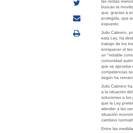
las rentas menos
buscan la movili
que, gracias a es
protegida, que e
expuesto.
Julio Cabrero, p
esta Ley, ha des
trabajo de los t
enriquecer el tex
un "notable cons
comunidad autón
que se aprueba e
competencias sobr
según ha remar
Julio Cabrero ha
a la situación de
soluciones a los
que la Ley prete
atender a las va
situación económ
cambios normati
Entre las medida