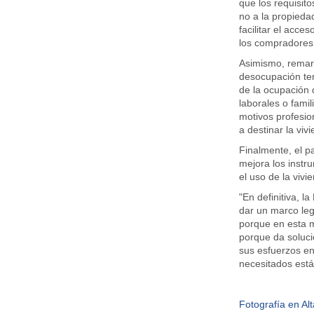
que los requisito
no a la propieda
facilitar el acce
los compradores 
Asimismo, remar
desocupación temp
de la ocupación 
laborales o famil
motivos profesio
a destinar la viv
Finalmente, el p
mejora los instr
el uso de la vivi
"En definitiva, l
dar un marco lega
porque en esta m
porque da soluci
sus esfuerzos en
necesitados están
Fotografía en Al