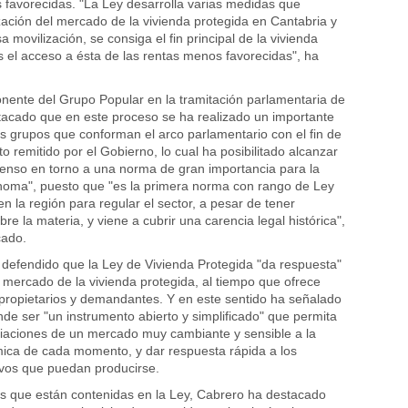
 favorecidas. "La Ley desarrolla varias medidas que
zación del mercado de la vivienda protegida en Cantabria y
a movilización, se consiga el fin principal de la vivienda
s el acceso a ésta de las rentas menos favorecidas", ha
onente del Grupo Popular en la tramitación parlamentaria de
tacado que en este proceso se ha realizado un importante
res grupos que conforman el arco parlamentario con el fin de
to remitido por el Gobierno, lo cual ha posibilitado alcanzar
enso en torno a una norma de gran importancia para la
oma", puesto que "es la primera norma con rango de Ley
n la región para regular el sector, a pesar de tener
e la materia, y viene a cubrir una carencia legal histórica",
cado.
 defendido que la Ley de Vivienda Protegida "da respuesta"
l mercado de la vivienda protegida, al tiempo que ofrece
 propietarios y demandantes. Y en este sentido ha señalado
nde ser "un instrumento abierto y simplificado" que permita
riaciones de un mercado muy cambiante y sensible a la
ica de cada momento, y dar respuesta rápida a los
vos que puedan producirse.
s que están contenidas en la Ley, Cabrero ha destacado