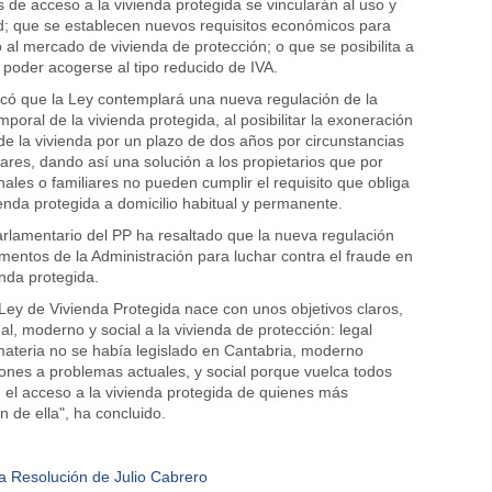
s de acceso a la vivienda protegida se vincularán al uso y
d; que se establecen nuevos requisitos económicos para
so al mercado de vivienda de protección; o que se posibilita a
poder acogerse al tipo reducido de IVA.
có que la Ley contemplará una nueva regulación de la
oral de la vivienda protegida, al posibilitar la exoneración
de la vivienda por un plazo de dos años por circunstancias
iares, dando así una solución a los propietarios que por
nales o familiares no pueden cumplir el requisito que obliga
ienda protegida a domicilio habitual y permanente.
arlamentario del PP ha resaltado que la nueva regulación
umentos de la Administración para luchar contra el fraude en
enda protegida.
a Ley de Vivienda Protegida nace con unos objetivos claros,
l, moderno y social a la vivienda de protección: legal
ateria no se había legislado en Cantabria, moderno
ones a problemas actuales, y social porque vuelca todos
 el acceso a la vivienda protegida de quienes más
 de ella", ha concluido.
ta Resolución de Julio Cabrero