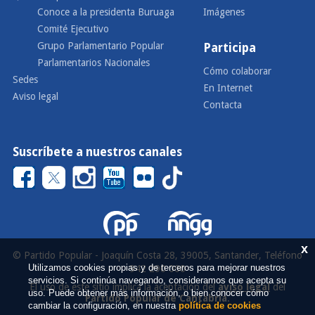
Conoce a la presidenta Buruaga
Imágenes
Comité Ejecutivo
Grupo Parlamentario Popular
Participa
Parlamentarios Nacionales
Cómo colaborar
Sedes
En Internet
Aviso legal
Contacta
Suscríbete a nuestros canales
x
© Partido Popular - Joaquín Costa 28, 39005, Santander, Teléfono
Utilizamos cookies propias y de terceros para mejorar nuestros
942 290 000
servicios. Si continúa navegando, consideramos que acepta su
El uso de este sitio implica la aceptación del
aviso legal
del
uso. Puede obtener más información, o bien conocer cómo
Partido Popular de Cantabria
.
cambiar la configuración, en nuestra
política de cookies