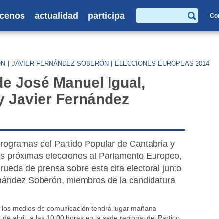
cenos
actualidad
participa
Co
Buscar
ÓN
|
JAVIER FERNÁNDEZ SOBERÓN
|
ELECCIONES EUROPEAS 2014
e José Manuel Igual,
y Javier Fernández
Programas del Partido Popular de Cantabria y
as próximas elecciones al Parlamento Europeo,
rueda de prensa sobre esta cita electoral junto
rnández Soberón, miembros de la candidatura
n los medios de comunicación tendrá lugar mañana
 de abril, a las 10:00 horas en la sede regional del Partido