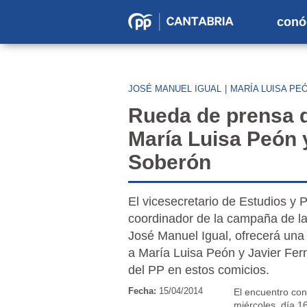
conó
Partido
Popular
en
JOSÉ MANUEL IGUAL
|
MARÍA LUISA PE
Cantabria
Rueda de prensa d
María Luisa Peón 
Soberón
El vicesecretario de Estudios y 
coordinador de la campaña de l
José Manuel Igual, ofrecerá una 
a María Luisa Peón y Javier Fe
del PP en estos comicios.
Fecha:
15/04/2014
El encuentro co
miércoles, día 16