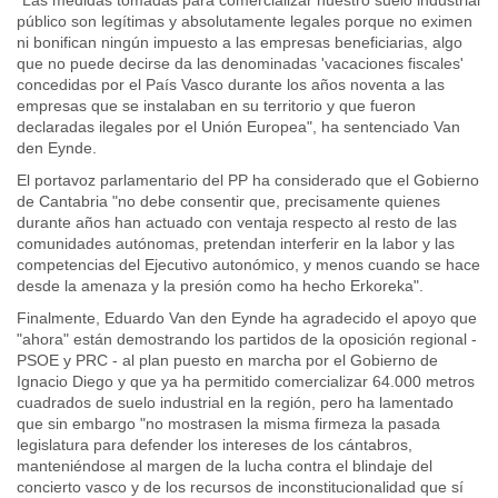
público son legítimas y absolutamente legales porque no eximen
ni bonifican ningún impuesto a las empresas beneficiarias, algo
que no puede decirse da las denominadas 'vacaciones fiscales'
concedidas por el País Vasco durante los años noventa a las
empresas que se instalaban en su territorio y que fueron
declaradas ilegales por el Unión Europea", ha sentenciado Van
den Eynde.
El portavoz parlamentario del PP ha considerado que el Gobierno
de Cantabria "no debe consentir que, precisamente quienes
durante años han actuado con ventaja respecto al resto de las
comunidades autónomas, pretendan interferir en la labor y las
competencias del Ejecutivo autonómico, y menos cuando se hace
desde la amenaza y la presión como ha hecho Erkoreka".
Finalmente, Eduardo Van den Eynde ha agradecido el apoyo que
"ahora" están demostrando los partidos de la oposición regional -
PSOE y PRC - al plan puesto en marcha por el Gobierno de
Ignacio Diego y que ya ha permitido comercializar 64.000 metros
cuadrados de suelo industrial en la región, pero ha lamentado
que sin embargo "no mostrasen la misma firmeza la pasada
legislatura para defender los intereses de los cántabros,
manteniéndose al margen de la lucha contra el blindaje del
concierto vasco y de los recursos de inconstitucionalidad que sí