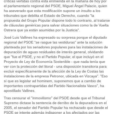
críticas vertidas contra esta enmienda en la mañana de hoy por
el parlamentario regional del PSOE, Miguel Ángel Palacio, quien
ha aseverado que esta modificación supone un insulto a los
tribunales que debilita el Estado de Derecho, cuando "la
propuesta del Grupo Popular dispone todo lo contrario, al tratarse
de cláusulas genéricas para salvar situaciones como la de Vuelta
Ostrera que ya están asumidas por la Justicia".
José Luis Vallines ha expresado su sorpresa porque el diputado
regional del PSOE "se rasgue las vestiduras" ante la solución
planteada por los senadores populares para las instalaciones de
depuración de aguas residuales de interés general, olvidando
que "fue el PSOE, y no el Partido Popular, el que incluyó en el
Proyecto de Ley de Economía Sostenible - que nada tenía que
ver con la protección del litoral - una disposición transitoria para
excluir específicamente de la afección de la Ley de Costas las
instalaciones de la empresa Petronor, ubicada en Vizcaya". "Eso
sí que es legislar ad hominem, suponemos que a cambio de
importantes contrapartidas del Partido Nacionalista Vasco", ha
apostillado Vallines.
Tras censurar el "inmovilismo" del PSOE desde que el Tribunal
Supremo dictase la sentencia de derribo de la depuradora en el
2005, el senador del Partido Popular ha rechazado que desde el
PSOE se intente además indisponer a los afectados por las