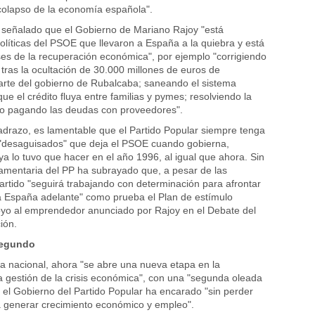
colapso de la economía española".
señalado que el Gobierno de Mariano Rajoy "está
políticas del PSOE que llevaron a España a la quiebra y está
es de la recuperación económica", por ejemplo "corrigiendo
o, tras la ocultación de 30.000 millones de euros de
arte del gobierno de Rubalcaba; saneando el sistema
que el crédito fluya entre familias y pymes; resolviendo la
 o pagando las deudas con proveedores".
drazo, es lamentable que el Partido Popular siempre tenga
 "desaguisados" que deja el PSOE cuando gobierna,
a lo tuvo que hacer en el año 1996, al igual que ahora. Sin
amentaria del PP ha subrayado que, a pesar de las
partido "seguirá trabajando con determinación para afrontar
r a España adelante" como prueba el Plan de estímulo
yo al emprendedor anunciado por Rajoy en el Debate del
ión.
segundo
a nacional, ahora "se abre una nueva etapa en la
 la gestión de la crisis económica", con una "segunda oleada
el Gobierno del Partido Popular ha encarado "sin perder
 generar crecimiento económico y empleo".