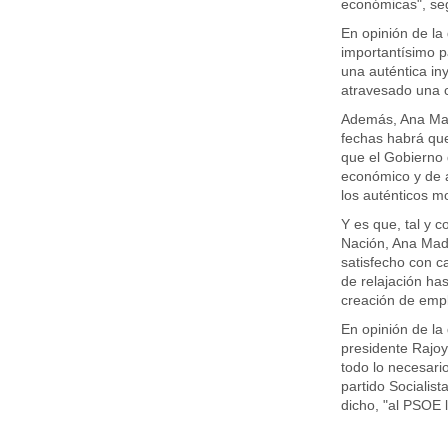
económicas", se
En opinión de la
importantísimo 
una auténtica i
atravesado una 
Además, Ana Mad
fechas habrá qu
que el Gobierno
económico y de 
los auténticos m
Y es que, tal y 
Nación, Ana Mad
satisfecho con c
de relajación has
creación de empl
En opinión de la 
presidente Rajoy
todo lo necesario
partido Socialis
dicho, "al PSOE