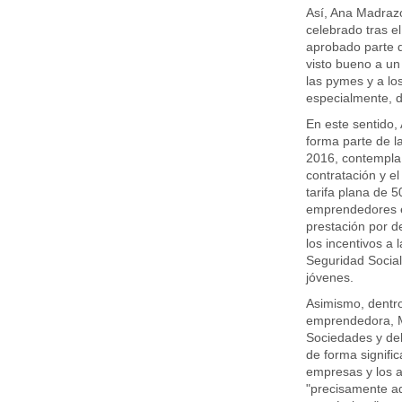
Así, Ana Madrazo
celebrado tras e
aprobado parte d
visto bueno a u
las pymes y a lo
especialmente, d
En este sentido
forma parte de 
2016, contempla 
contratación y e
tarifa plana de 5
emprendedores en
prestación por d
los incentivos a 
Seguridad Social
jóvenes.
Asimismo, dentro 
emprendedora, M
Sociedades y del
de forma signifi
empresas y los a
"precisamente aq