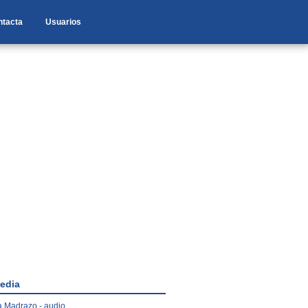
ntacta
Usuarios
edia
 Madrazo - audio