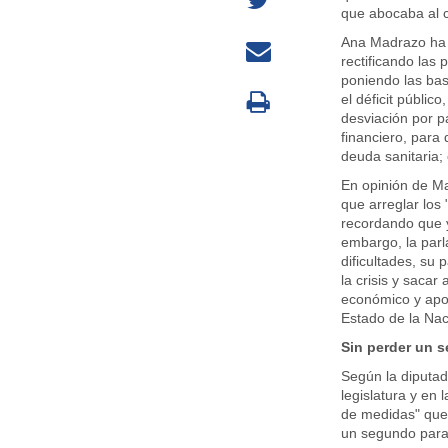
que abocaba al 
Ana Madrazo ha 
rectificando las 
poniendo las bas
el déficit públic
desviación por p
financiero, para 
deuda sanitaria;
En opinión de Ma
que arreglar los
recordando que y
embargo, la parl
dificultades, su 
la crisis y saca
económico y apo
Estado de la Nac
Sin perder un 
Según la diputad
legislatura y en
de medidas" que 
un segundo para