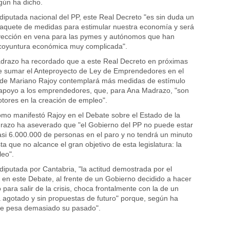
gún ha dicho.
 diputada nacional del PP, este Real Decreto "es sin duda un
paquete de medidas para estimular nuestra economía y será
nyección en vena para las pymes y autónomos que han
coyuntura económica muy complicada".
razo ha recordado que a este Real Decreto en próximas
e sumar el Anteproyecto de Ley de Emprendedores en el
 de Mariano Rajoy contemplará más medidas de estímulo
apoyo a los emprendedores, que, para Ana Madrazo, "son
otores en la creación de empleo".
como manifestó Rajoy en el Debate sobre el Estado de la
razo ha aseverado que "el Gobierno del PP no puede estar
asi 6.000.000 de personas en el paro y no tendrá un minuto
ta que no alcance el gran objetivo de esta legislatura: la
eo".
diputada por Cantabria, "la actitud demostrada por el
 en este Debate, al frente de un Gobierno decidido a hacer
 para salir de la crisis, choca frontalmente con la de un
ta agotado y sin propuestas de futuro" porque, según ha
 le pesa demasiado su pasado".