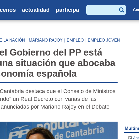
cenos
actualidad
participa
Co
Buscar
E LA NACIÓN
|
MARIANO RAJOY
|
EMPLEO
|
EMPLEO JOVEN
el Gobierno del PP está
 una situación que abocaba
economía española
 Cantabria destaca que el Consejo de Ministros
ndo" un Real Decreto con varias de las
anunciadas por Mariano Rajoy en el Debate
Multim
Ana