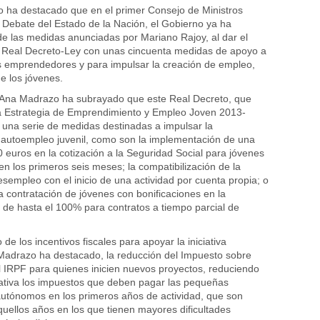
 ha destacado que en el primer Consejo de Ministros
l Debate del Estado de la Nación, el Gobierno ya ha
e las medidas anunciadas por Mariano Rajoy, al dar el
n Real Decreto-Ley con unas cincuenta medidas de apoyo a
s emprendedores y para impulsar la creación de empleo,
e los jóvenes.
, Ana Madrazo ha subrayado que este Real Decreto, que
la Estrategia de Emprendimiento y Empleo Joven 2013-
una serie de medidas destinadas a impulsar la
l autoempleo juvenil, como son la implementación de una
0 euros en la cotización a la Seguridad Social para jóvenes
 los primeros seis meses; la compatibilización de la
esempleo con el inicio de una actividad por cuenta propia; o
la contratación de jóvenes con bonificaciones en la
 de hasta el 100% para contratos a tiempo parcial de
de los incentivos fiscales para apoyar la iniciativa
adrazo ha destacado, la reducción del Impuesto sobre
 IRPF para quienes inicien nuevos proyectos, reduciendo
cativa los impuestos que deben pagar las pequeñas
utónomos en los primeros años de actividad, que son
uellos años en los que tienen mayores dificultades