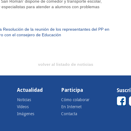
io San Román' dispone de comedor y transporte escolar,
y especialistas para atender a alumnos con problemas
ta Resolución de la reunión de los representantes del PP en
ro con el consejero de Educación
volver al listado de noticias
Actualidad
Participa
Suscr
Noticias
Cómo colaborar
Vídeos
En Internet
Imágenes
Contacta