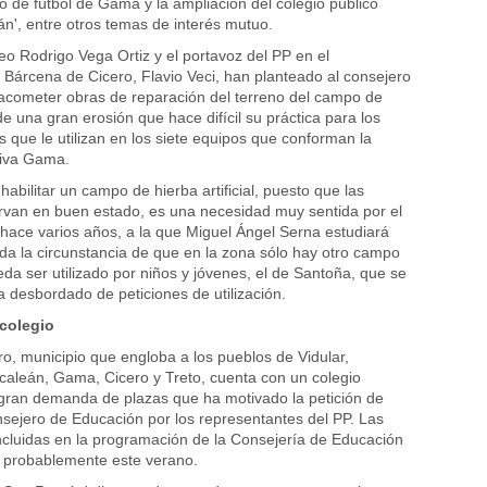
 de fútbol de Gama y la ampliación del colegio público
n', entre otros temas de interés mutuo.
eo Rodrigo Vega Ortiz y el portavoz del PP en el
Bárcena de Cicero, Flavio Veci, han planteado al consejero
acometer obras de reparación del terreno del campo de
de una gran erosión que hace difícil su práctica para los
 que le utilizan en los siete equipos que conforman la
iva Gama.
abilitar un campo de hierba artificial, puesto que las
rvan en buen estado, es una necesidad muy sentida por el
hace varios años, a la que Miguel Ángel Serna estudiará
 da la circunstancia de que en la zona sólo hay otro campo
eda ser utilizado por niños y jóvenes, el de Santoña, que se
a desbordado de peticiones de utilización.
colegio
o, municipio que engloba a los pueblos de Vidular,
aleán, Gama, Cicero y Treto, cuenta con un colegio
gran demanda de plazas que ha motivado la petición de
nsejero de Educación por los representantes del PP. Las
ncluidas en la programación de la Consejería de Educación
 probablemente este verano.