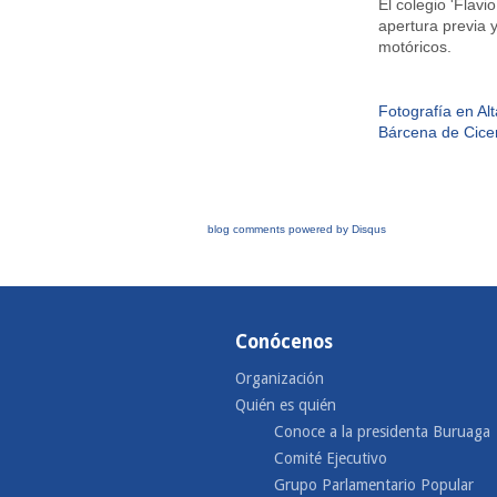
El colegio 'Flav
apertura previa 
motóricos.
Fotografía en Al
Bárcena de Cice
blog comments powered by
Disqus
Conócenos
Organización
Quién es quién
Conoce a la presidenta Buruaga
Comité Ejecutivo
Grupo Parlamentario Popular