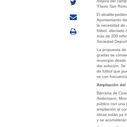
mejora del campo
'Flavio San Romá
El alcalde pedán
Ayuntamiento de 
la necesidad de 
fútbol, afectado 
más de 200 niños
Sociedad Deport
La propuesta de h
gradas se conse
municipio desde 
dar solución. Se
de fútbol que pu
ve con frecuenci
Ampliación del 
Bárcena de Cicer
Ambrosero, Monc
público con una 
ampliación al co
obras están ya i
y se acometerán