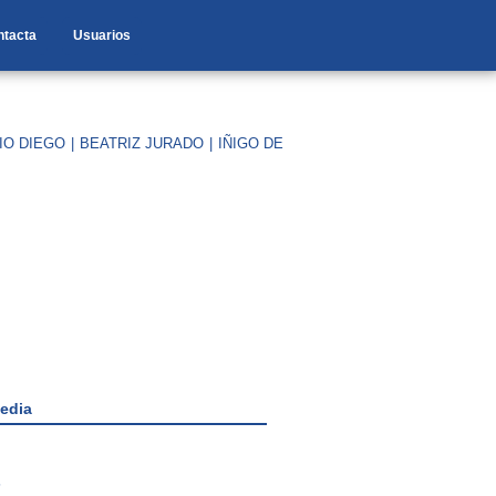
ntacta
Usuarios
IO DIEGO
|
BEATRIZ JURADO
|
IÑIGO DE
edia
s