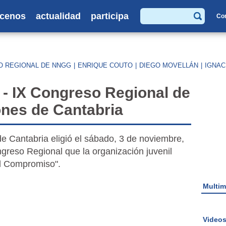
cenos
actualidad
participa
Co
Buscar
O REGIONAL DE NNGG
|
ENRIQUE COUTO
|
DIEGO MOVELLÁN
|
IGNAC
 IX Congreso Regional de
nes de Cantabria
Cantabria eligió el sábado, 3 de noviembre,
ngreso Regional que la organización juvenil
el Compromiso".
Multim
Video