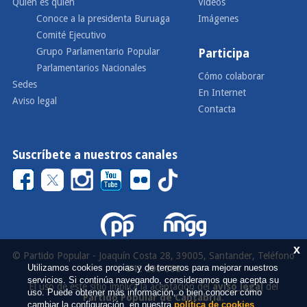
Quién es quién
Vídeos
Conoce a la presidenta Buruaga
Imágenes
Comité Ejecutivo
Grupo Parlamentario Popular
Participa
Parlamentarios Nacionales
Cómo colaborar
Sedes
En Internet
Aviso legal
Contacta
Suscríbete a nuestros canales
x
© Partido Popular - Joaquín Costa 28, 39005, Santander, Teléfono
Utilizamos cookies propias y de terceros para mejorar nuestros
942 290 000
servicios. Si continúa navegando, consideramos que acepta su
El uso de este sitio implica la aceptación del
aviso legal
del
uso. Puede obtener más información, o bien conocer cómo
Partido Popular de Cantabria
.
cambiar la configuración, en nuestra
política de cookies