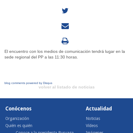
El encuentro con los medios de comunicación tendrá lugar en la
sede regional del PP a las 11:30 horas.
blog comments powered by
Disqus
volver al listado de noticias
Conócenos
Actualidad
Organización
Noticias
Quién es quién
Vídeos
Conoce a la presidenta Buruaga
Imágenes