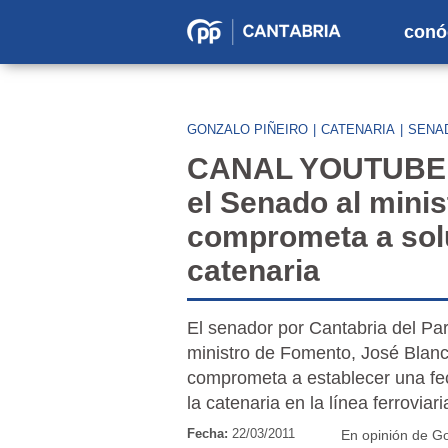
conó
Partido
Popular
en
GONZALO PIÑEIRO
|
CATENARIA
|
SENA
Cantabria
CANAL YOUTUBE - 
el Senado al mini
comprometa a solu
catenaria
El senador por Cantabria del Par
ministro de Fomento, José Blanc
comprometa a establecer una fec
la catenaria en la línea ferrovia
Fecha:
22/03/2011
En opinión de Go