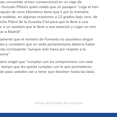
an convertido al tren convencional en un viaje de
ó Gonzalo Piñeiro quien relató que un pasajero "coge el tren
spués de unos kilómetros tiene que ir por la montaña
 maletas, en algunas ocasiones a 13 grados bajo cero, de
che Patrol de la Guardia Civil para que le lleve a una
ar a un autobús que le lleve a una estación y coger un tren
var a Madrid".
 lamentó que el ministro de Fomento no asumiera ningún
iso y consideró que en sede parlamentaria debería haber
ta concluyente "aunque solo fuera por respeto a la
noma".
iñeiro exigió que "cumplan con los compromisos con esta
co tiempo que les queda cumplan con lo que prometieron,
ste paso ustedes van a tener que devolver hasta las latas
volver al listado de noticias