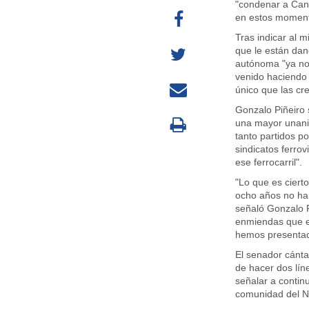
"condenar a Cant
en estos moment
Tras indicar al 
que le están dan
autónoma "ya no 
venido haciendo 
único que las cre
Gonzalo Piñeiro 
una mayor unanim
tanto partidos p
sindicatos ferrov
ese ferrocarril".
"Lo que es cierto
ocho años no han
señaló Gonzalo 
enmiendas que e
hemos presentado
El senador cánta
de hacer dos líne
señalar a contin
comunidad del No