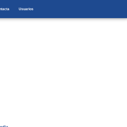
ntacta
Usuarios
edia