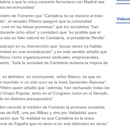
abria a que la única conexión ferroviaria con Madrid sea
os tercermundista".
ministro de Fomento que "Cantabria no se merece el trato
Video
do", el senador Piñeiro aseguró que la comunidad
cree en las falsas promesas" que los socialistas "han
durante ocho años" y consideró que "es posible que el
a sea su líder natural en Cantabria, el presidente Revilla".
subrayó en su intervención que "pocas veces ha habido
idad en una reivindicación" y en este sentido añadió que
olíticos como organizaciones sindicales, empresariales,
iarios, "toda la sociedad de Cantabria reclama la mejora de
, es definitivo, es concluyente, señor Blanco, es que en
 invertido ni un sólo euro en la línea Santander-Reinosa",
Piñeiro quien añadió que "además, han rechazado todas las
l Grupo Popular, tanto en el Congreso como en el Senado,
 en distintos presupuestos".
bro recordó al ministro de Fomento la promesa socialista
as de AVE, una por Bilbao y otra por Valladolid, para
uación que "la realidad es que Cantabria es la única
rte de España que no tiene ni un solo kilómetro en obras".