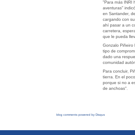
"Para más INRI h
aventuras" indic
en Santander, de
cargando con sus
ahí pasar a un co
carretera, esper
que le pueda lle
Gonzalo Piñeiro
tipo de comprom
dado una respues
comunidad autó
Para concluir, P
tierra. En el po
porque si no a e
de anchoas".
blog comments powered by
Disqus