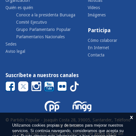
Organización
Noticias
Quién es quién
Vídeos
Conoce a la presidenta Buruaga
Imágenes
Comité Ejecutivo
Grupo Parlamentario Popular
Participa
Parlamentarios Nacionales
Cómo colaborar
Sedes
En Internet
Aviso legal
Contacta
Suscríbete a nuestros canales
x
© Partido Popular - Joaquín Costa 28, 39005, Santander, Teléfono
Utilizamos cookies propias y de terceros para mejorar nuestros
942 290 000
servicios. Si continúa navegando, consideramos que acepta su
El uso de este sitio implica la aceptación del
aviso legal
del