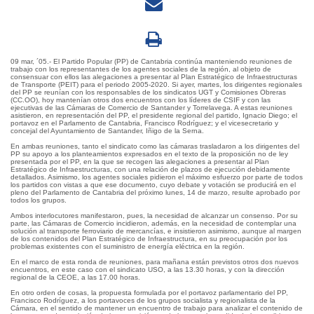
09 mar, ´05.- El Partido Popular (PP) de Cantabria continúa manteniendo reuniones de
trabajo con los representantes de los agentes sociales de la región, al objeto de
consensuar con ellos las alegaciones a presentar al Plan Estratégico de Infraestructuras
de Transporte (PEIT) para el periodo 2005-2020. Si ayer, martes, los dirigentes regionales
del PP se reunían con los responsables de los sindicatos UGT y Comisiones Obreras
(CC.OO), hoy mantenían otros dos encuentros con los líderes de CSIF y con las
ejecutivas de las Cámaras de Comercio de Santander y Torrelavega. A estas reuniones
asistieron, en representación del PP, el presidente regional del partido, Ignacio Diego; el
portavoz en el Parlamento de Cantabria, Francisco Rodríguez; y el vicesecretario y
concejal del Ayuntamiento de Santander, Iñigo de la Serna.
En ambas reuniones, tanto el sindicato como las cámaras trasladaron a los dirigentes del
PP su apoyo a los planteamientos expresados en el texto de la proposición no de ley
presentada por el PP, en la que se recogen las alegaciones a presentar al Plan
Estratégico de Infraestructuras, con una relación de plazos de ejecución debidamente
detallados. Asimismo, los agentes sociales pidieron el máximo esfuerzo por parte de todos
los partidos con vistas a que ese documento, cuyo debate y votación se producirá en el
pleno del Parlamento de Cantabria del próximo lunes, 14 de marzo, resulte aprobado por
todos los grupos.
Ambos interlocutores manifestaron, pues, la necesidad de alcanzar un consenso. Por su
parte, las Cámaras de Comercio incidieron, además, en la necesidad de contemplar una
solución al transporte ferroviario de mercancías, e insistieron asimismo, aunque al margen
de los contenidos del Plan Estratégico de Infraestructura, en su preocupación por los
problemas existentes con el suministro de energía eléctrica en la región.
En el marco de esta ronda de reuniones, para mañana están previstos otros dos nuevos
encuentros, en este caso con el sindicato USO, a las 13.30 horas, y con la dirección
regional de la CEOE, a las 17.00 horas.
En otro orden de cosas, la propuesta formulada por el portavoz parlamentario del PP,
Francisco Rodríguez, a los portavoces de los grupos socialista y regionalista de la
Cámara, en el sentido de mantener un encuentro de trabajo para analizar el contenido de