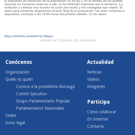
la propuesta de resolución de la proposición no de ley y, en la medida de los posible,
alcanzar un consenso respecto a ella, no ha obtenido respuesta por el momento. La
invitación a celebrar una reunión se cursó por escrito y fue entregada ayer mismo. El
plazo para presentar alegaciones al texto final de la proposición ?ya sean conjuntas o
separadas- concluye a las 14.00 horas del próximo sábado, 12 de marzo.
blog comments powered by
Disqus
volver al listado de noticias
Conócenos
Actualidad
Organización
Noticias
Quién es quién
Vídeos
Conoce a la presidenta Buruaga
Imágenes
Comité Ejecutivo
Grupo Parlamentario Popular
Participa
Parlamentarios Nacionales
Cómo colaborar
Sedes
En Internet
Aviso legal
Contacta