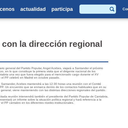
cenos
actualidad
participa
Co
Buscar
con la dirección regional
tario general del Partido Popular, Angel Acebes, viajará a Santander el próximo
zo, en lo que constituye la primera visita que el dirigente nacional de los
ntabria una vez que fuera elegido para el mencionado cargo durante el XV
 el PP celebró en Madrid en octubre pasado.
n Santander, Acebes mantendrá a las 12:30 horas una reunión con el Comité
 PP. Un encuentro que se enmarca dentro de los contactos habituales que en su
 general, viene manteniendo con las distintas direcciones regionales del partido.
citada reunión intervendrá también el presidente del Partido Popular de Cantabria,
esentará un informe sobre la situación política regional y hará referencia a la
 el PP cántabro en los diferentes niveles institucionales.