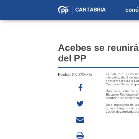
conó
Partido
Popular
en
Cantabria
Acebes se reunirá 
del PP
Fecha:
27/02/2005
27, feb, ?05.- El secre
miércoles, día 2 de mar
populares realiza a Ca
Congreso Nacional que
Durante su estancia e
Ejecutivo Regional del
condición de secretario
En el transcurso de la 
Ignacio Diego, quien pr
acción desarrollada por