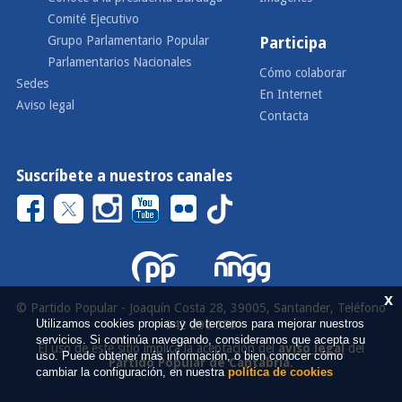
Comité Ejecutivo
Grupo Parlamentario Popular
Participa
Parlamentarios Nacionales
Cómo colaborar
Sedes
En Internet
Aviso legal
Contacta
Suscríbete a nuestros canales
x
© Partido Popular - Joaquín Costa 28, 39005, Santander, Teléfono
Utilizamos cookies propias y de terceros para mejorar nuestros
942 290 000
servicios. Si continúa navegando, consideramos que acepta su
El uso de este sitio implica la aceptación del
aviso legal
del
uso. Puede obtener más información, o bien conocer cómo
Partido Popular de Cantabria
.
cambiar la configuración, en nuestra
política de cookies