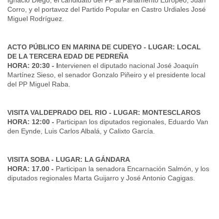
Ignacio Diego, el candidato del PP al Parlamento Europeo, Juan
Corro, y el portavoz del Partido Popular en Castro Urdiales José
Miguel Rodríguez.
ACTO PÚBLICO EN MARINA DE CUDEYO - LUGAR: LOCAL
DE LA TERCERA EDAD DE PEDREÑA
HORA: 20:30 - I
ntervienen el diputado nacional José Joaquín
Martínez Sieso, el senador Gonzalo Piñeiro y el presidente local
del PP Miguel Raba.
VISITA VALDEPRADO DEL RIO - LUGAR: MONTESCLAROS
HORA: 12:00 -
Participan los diputados regionales, Eduardo Van
den Eynde, Luis Carlos Albalá, y Calixto García.
VISITA SOBA - LUGAR: LA GÁNDARA
HORA: 17.00 -
Participan la senadora Encarnación Salmón, y los
diputados regionales Marta Guijarro y José Antonio Cagigas.