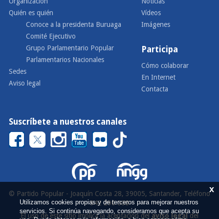
Organización
Noticias
Quién es quién
Vídeos
Conoce a la presidenta Buruaga
Imágenes
Comité Ejecutivo
Grupo Parlamentario Popular
Participa
Parlamentarios Nacionales
Cómo colaborar
Sedes
En Internet
Aviso legal
Contacta
Suscríbete a nuestros canales
x
© Partido Popular - Joaquín Costa 28, 39005, Santander, Teléfono
Utilizamos cookies propias y de terceros para mejorar nuestros
942 290 000
servicios. Si continúa navegando, consideramos que acepta su
El uso de este sitio implica la aceptación del
aviso legal
del