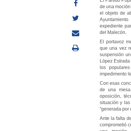
El Partido Pop
de una moción 
el objeto de a
Ayuntamiento 
expediente pa
del Malecón.
El portavoz m
que una vez re
suspensión uni
López Estrada 
los populare
impedimento leg
Con esas concl
de una mesa 
oposición, té
situación y la
“generada por 
Ante la falta 
comprometió co