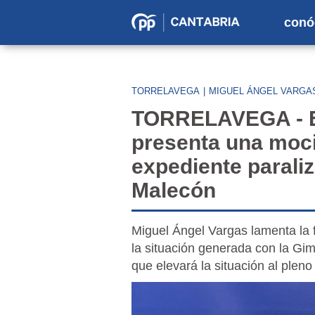
conó
Partido
Popular
en
TORRELAVEGA
|
MIGUEL ÁNGEL VARGA
Cantabria
TORRELAVEGA - El
presenta una moci
expediente paraliz
Malecón
Miguel Ángel Vargas lamenta la f
la situación generada con la Gim
que elevará la situación al pleno