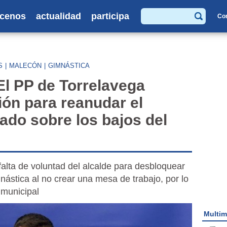
cenos
actualidad
participa
Co
Buscar
S
|
MALECÓN
|
GIMNÁSTICA
 PP de Torrelavega
ón para reanudar el
ado sobre los bajos del
alta de voluntad del alcalde para desbloquear
nástica al no crear una mesa de trabajo, por lo
 municipal
Multim