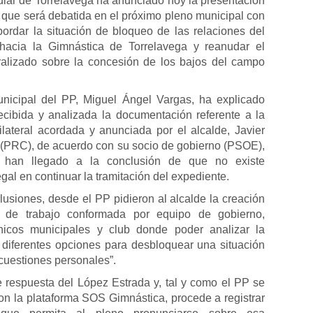
ular de Torrelavega ha anunciado hoy la presentación
que será debatida en el próximo pleno municipal con
bordar la situación de bloqueo de las relaciones del
hacia la Gimnástica de Torrelavega y reanudar el
ralizado sobre la concesión de los bajos del campo
unicipal del PP, Miguel Ángel Vargas, ha explicado
cibida y analizada la documentación referente a la
lateral acordada y anunciada por el alcalde, Javier
(PRC), de acuerdo con su socio de gobierno (PSOE),
s han llegado a la conclusión de que no existe
al en continuar la tramitación del expediente.
usiones, desde el PP pidieron al alcalde la creación
de trabajo conformada por equipo de gobierno,
cnicos municipales y club donde poder analizar la
s diferentes opciones para desbloquear una situación
cuestiones personales”.
de respuesta del López Estrada y, tal y como el PP se
n la plataforma SOS Gimnástica, procede a registrar