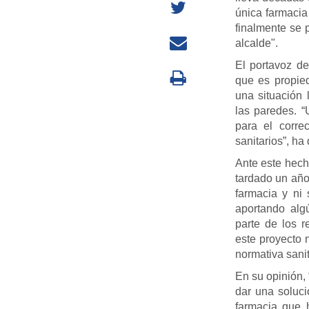
única farmacia
finalmente se p
alcalde".
El portavoz de
que es propie
una situación 
las paredes. 
para el corre
sanitarios”, ha 
Ante este hech
tardado un año 
farmacia y ni 
aportando algú
parte de los 
este proyecto 
normativa sanit
En su opinión, 
dar una soluci
farmacia que 