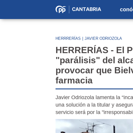
conó
Partido
Popular
en
HERRRERÍAS
|
JAVIER ODRIOZOLA
Cantabria
HERRERÍAS - El PP
"parálisis" del al
provocar que Biel
farmacia
Javier Odriozola lamenta la “inc
una solución a la titular y asegu
servicio será por la "irresponsabi