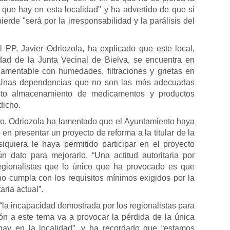
 que hay en esta localidad" y ha advertido de que si
ierde "será por la irresponsabilidad y la parálisis del
l PP, Javier Odriozola, ha explicado que este local,
dad de la Junta Vecinal de Bielva, se encuentra en
lamentable con humedades, filtraciones y grietas en
“Unas dependencias que no son las más adecuadas
cto almacenamiento de medicamentos y productos
dicho.
o, Odriozola ha lamentado que el Ayuntamiento haya
en presentar un proyecto de reforma a la titular de la
siquiera le haya permitido participar en el proyecto
n dato para mejorarlo. “Una actitud autoritaria por
regionalistas que lo único que ha provocado es que
no cumpla con los requisitos mínimos exigidos por la
aria actual”.
“la incapacidad demostrada por los regionalistas para
ón a este tema va a provocar la pérdida de la única
hay en la localidad”, y ha recordado que “estamos