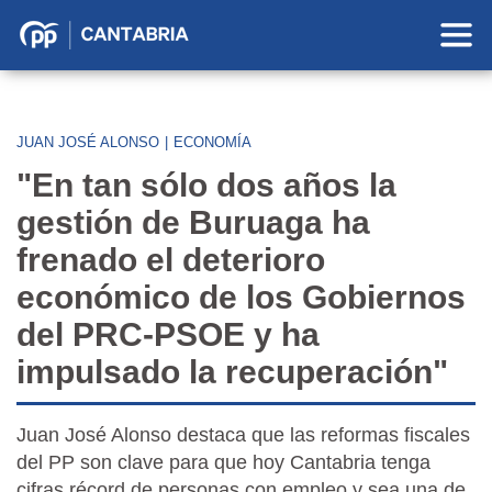
Partido
Popular
en
Cantabria
JUAN JOSÉ ALONSO
|
ECONOMÍA
"En tan sólo dos años la
gestión de Buruaga ha
frenado el deterioro
económico de los Gobiernos
del PRC-PSOE y ha
impulsado la recuperación"
Juan José Alonso destaca que las reformas fiscales
del PP son clave para que hoy Cantabria tenga
cifras récord de personas con empleo y sea una de