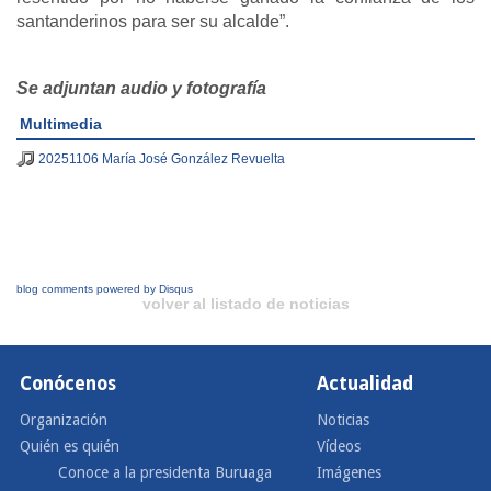
santanderinos para ser su alcalde”.
Se adjuntan audio y fotografía
Multimedia
20251106 María José González Revuelta
blog comments powered by
Disqus
volver al listado de noticias
Conócenos
Actualidad
Organización
Noticias
Quién es quién
Vídeos
Conoce a la presidenta Buruaga
Imágenes