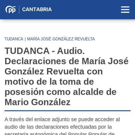
Partido
Popular
en
Cantabria
TUDANCA
|
MARÍA JOSÉ GONZÁLEZ REVUELTA
TUDANCA - Audio.
Declaraciones de María José
González Revuelta con
motivo de la toma de
posesión como alcalde de
Mario González
A través del enlace adjunto se puede acceder al
audio de las declaraciones efectuadas por la
secretaria autonómica del Popular Popular de