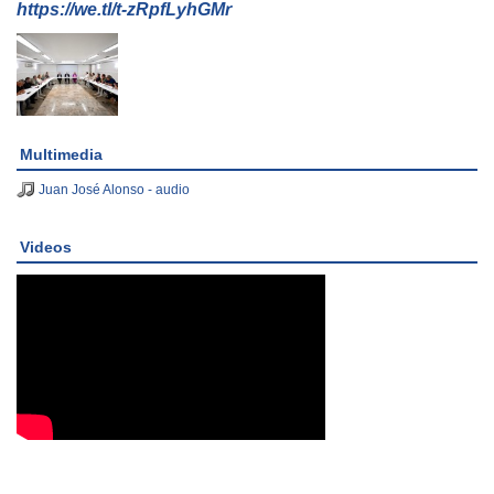
https://we.tl/t-zRpfLyhGMr
Multimedia
Juan José Alonso - audio
Videos