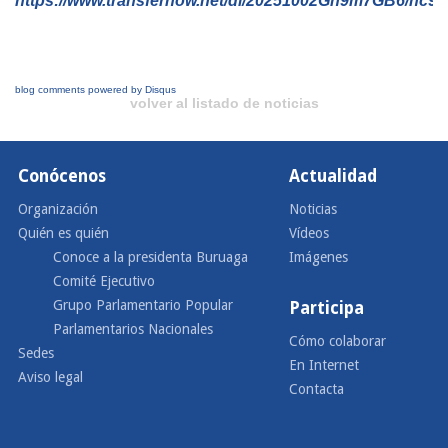
https://www.transfernow.net/dl/20251002Gh9m7GB6/hc9
blog comments powered by
Disqus
volver al listado de noticias
Conócenos
Actualidad
Organización
Noticias
Quién es quién
Vídeos
Conoce a la presidenta Buruaga
Imágenes
Comité Ejecutivo
Grupo Parlamentario Popular
Participa
Parlamentarios Nacionales
Cómo colaborar
Sedes
En Internet
Aviso legal
Contacta