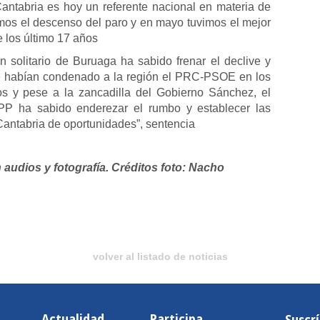
ntabria es hoy un referente nacional en materia de
mos el descenso del paro y en mayo tuvimos el mejor
e los último 17 años
n solitario de Buruaga ha sabido frenar el declive y
ue habían condenado a la región el PRC-PSOE en los
os y pese a la zancadilla del Gobierno Sánchez, el
 PP ha sabido enderezar el rumbo y establecer las
antabria de oportunidades”, sentencia
 audios y fotografía.
Créditos foto: Nacho
volver al listado de noticias
Actualidad
Participa