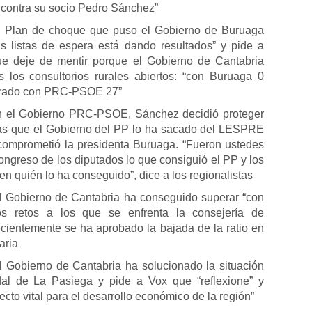
 contra su socio Pedro Sánchez”
l Plan de choque que puso el Gobierno de Buruaga
as listas de espera está dando resultados” y pide a
deje de mentir porque el Gobierno de Cantabria
 los consultorios rurales abiertos: “con Buruaga 0
errado con PRC-PSOE 27”
n el Gobierno PRC-PSOE, Sánchez decidió proteger
ras que el Gobierno del PP lo ha sacado del LESPRE
comprometió la presidenta Buruaga. “Fueron ustedes
ongreso de los diputados lo que consiguió el PP y los
n quién lo ha conseguido”, dice a los regionalistas
l Gobierno de Cantabria ha conseguido superar “con
os retos a los que se enfrenta la consejería de
cientemente se ha aprobado la bajada de la ratio en
aria
 Gobierno de Cantabria ha solucionado la situación
dal de La Pasiega y pide a Vox que “reflexione” y
cto vital para el desarrollo económico de la región”