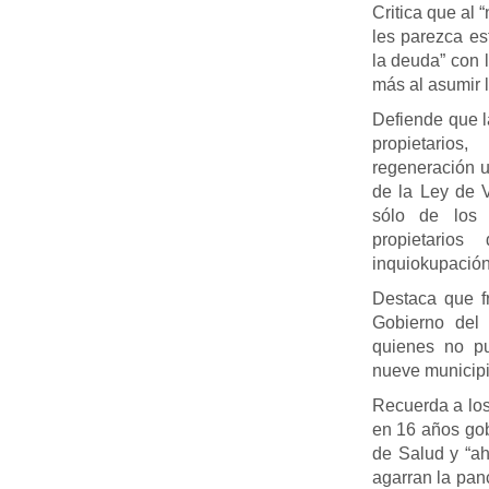
Critica que al 
les parezca e
la deuda” con 
más al asumir 
Defiende que l
propietarios
regeneración u
de la Ley de 
sólo de los 
propietario
inquiokupació
Destaca que f
Gobierno del
quienes no pu
nueve municip
Recuerda a los
en 16 años go
de Salud y “ah
agarran la pan