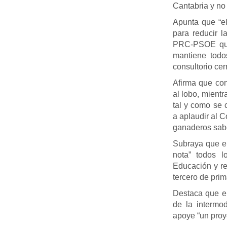
Cantabria y no
Apunta que “e
para reducir l
PRC-PSOE que 
mantiene todos
consultorio c
Afirma que co
al lobo, mient
tal y como se 
a aplaudir al C
ganaderos sabe
Subraya que e
nota” todos l
Educación y re
tercero de prim
Destaca que el
de la intermo
apoye “un proye