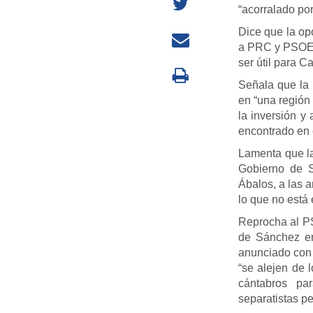
“acorralado por
Dice que la opo
a PRC y PSOE c
ser útil para C
Señala que la 
en “una región
la inversión y
encontrado en e
Lamenta que la
Gobierno de S
Ábalos, a las a
lo que no está 
Reprocha al P
de Sánchez en
anunciado con 
“se alejen de l
cántabros pa
separatistas pe