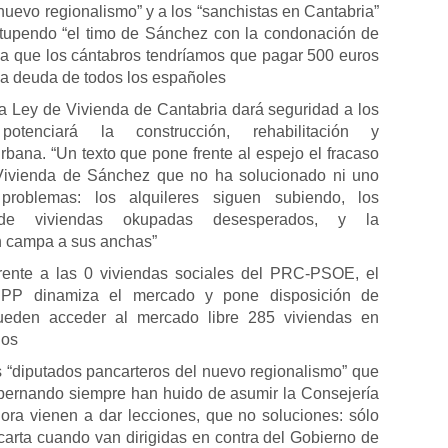
“nuevo regionalismo” y a los “sanchistas en Cantabria”
stupendo “el timo de Sánchez con la condonación de
la que los cántabros tendríamos que pagar 500 euros
la deuda de todos los españoles
a Ley de Vivienda de Cantabria dará seguridad a los
, potenciará la construcción, rehabilitación y
rbana. “Un texto que pone frente al espejo el fracaso
Vivienda de Sánchez que no ha solucionado ni uno
problemas: los alquileres siguen subiendo, los
s de viviendas okupadas desesperados, y la
n campa a sus anchas”
rente a las 0 viviendas sociales del PRC-PSOE, el
 PP dinamiza el mercado y pone disposición de
eden acceder al mercado libre 285 viviendas en
ios
 “diputados pancarteros del nuevo regionalismo” que
bernando siempre han huido de asumir la Consejería
ora vienen a dar lecciones, que no soluciones: sólo
carta cuando van dirigidas en contra del Gobierno de