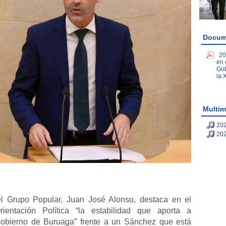
Docum
20
en 
Gob
la 
Multim
202
202
el Grupo Popular, Juan José Alonso, destaca en el
entación Política “la estabilidad que aporta a
Gobierno de Buruaga” frente a un Sánchez que está