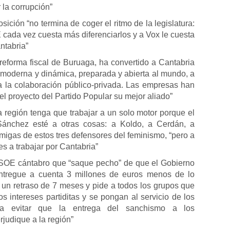
 la corrupción”
sición “no termina de coger el ritmo de la legislatura:
ada vez cuesta más diferenciarlos y a Vox le cuesta
antabria”
reforma fiscal de Buruaga, ha convertido a Cantabria
 moderna y dinámica, preparada y abierta al mundo, a
 a la colaboración público-privada. Las empresas han
l proyecto del Partido Popular su mejor aliado”
 región tenga que trabajar a un solo motor porque el
ánchez esté a otras cosas: a Koldo, a Cerdán, a
migas de estos tres defensores del feminismo, “pero a
es a trabajar por Cantabria”
SOE cántabro que “saque pecho” de que el Gobierno
tregue a cuenta 3 millones de euros menos de lo
un retraso de 7 meses y pide a todos los grupos que
os intereses partiditas y se pongan al servicio de los
ra evitar que la entrega del sanchismo a los
rjudique a la región”