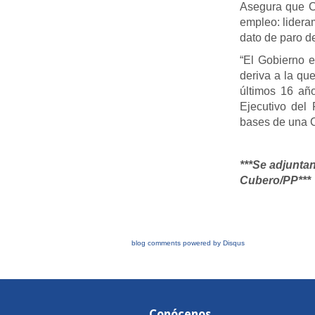
Asegura que Ca
empleo: lidera
dato de paro d
“El Gobierno e
deriva a la q
últimos 16 añ
Ejecutivo del
bases de una C
***
Se adjuntan
Cubero/PP***
blog comments powered by
Disqus
Conócenos