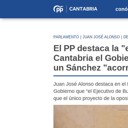
conó
Partido
Popular
en
PARLAMENTO
|
JUAN JOSÉ ALONSO
|
DE
Cantabria
El PP destaca la "
Cantabria el Gobi
un Sánchez "acorr
Juan José Alonso destaca en el D
Gobierno que “el Ejecutivo de B
que el único proyecto de la opos