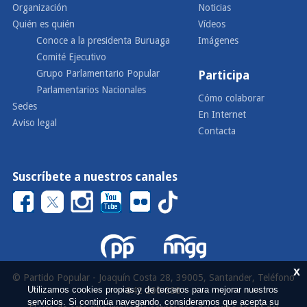
Organización
Noticias
Quién es quién
Vídeos
Conoce a la presidenta Buruaga
Imágenes
Comité Ejecutivo
Grupo Parlamentario Popular
Participa
Parlamentarios Nacionales
Cómo colaborar
Sedes
En Internet
Aviso legal
Contacta
Suscríbete a nuestros canales
x
© Partido Popular - Joaquín Costa 28, 39005, Santander, Teléfono
Utilizamos cookies propias y de terceros para mejorar nuestros
942 290 000
servicios. Si continúa navegando, consideramos que acepta su