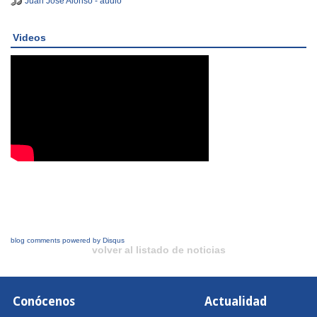
Juan José Alonso - audio
Videos
blog comments powered by
Disqus
volver al listado de noticias
Conócenos
Actualidad