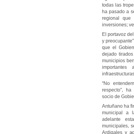
todas las trope
ha pasado a se
regional que 
inversiones; ve
El portavoz de
y preocupante
que el Gobier
dejado tirados
municipios bene
importantes
infraestructuras
“No entende
respecto”, ha
socio de Gobie
Antuñano ha fi
municipal a l
adelante est
municipales, se
Ardigales y ad