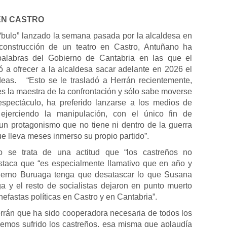
EN CASTRO
 “bulo” lanzado la semana pasada por la alcaldesa en
 construcción de un teatro en Castro, Antuñano ha
 palabras del Gobierno de Cantabria en las que el
ió a ofrecer a la alcaldesa sacar adelante en 2026 el
deas. “Esto se le trasladó a Herrán recientemente,
es la maestra de la confrontación y sólo sabe moverse
-espectáculo, ha preferido lanzarse a los medios de
ejerciendo la manipulación, con el único fin de
 un protagonismo que no tiene ni dentro de la guerra
ue lleva meses inmerso su propio partido”.
 se trata de una actitud que “los castreños no
staca que “es especialmente llamativo que en año y
erno Buruaga tenga que desatascar lo que Susana
a y el resto de socialistas dejaron en punto muerto
nefastas políticas en Castro y en Cantabria”.
rán que ha sido cooperadora necesaria de todos los
emos sufrido los castreños, esa misma que aplaudía