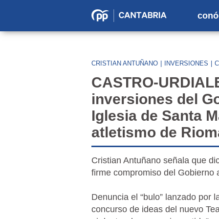
conó
Partido
Popular
en
CRISTIAN ANTUÑANO
|
INVERSIONES
|
C
Cantabria
CASTRO-URDIALES 
inversiones del G
Iglesia de Santa M
atletismo de Riom
Cristian Antuñano señala que d
firme compromiso del Gobierno 
Denuncia el “bulo” lanzado por l
concurso de ideas del nuevo Tea