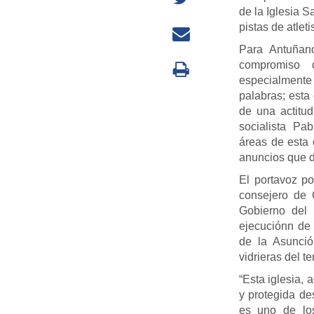
de la Iglesia S
pistas de atlet
Para Antuñan
compromiso 
especialmente 
palabras; esta 
de una actitud
socialista Pa
áreas de esta 
anuncios que d
El portavoz p
consejero de 
Gobierno del 
ejecuciónn de 
de la Asunció
vidrieras del t
“Esta iglesia,
y protegida de
es uno de los