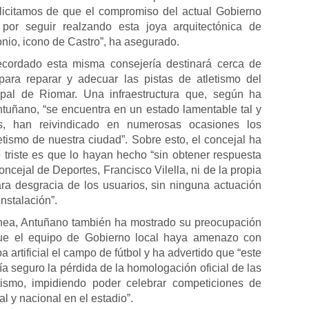
licitamos de que el compromiso del actual Gobierno
por seguir realzando esta joya arquitectónica de
onio, icono de Castro”, ha asegurado.
cordado esta misma consejería destinará cerca de
para reparar y adecuar las pistas de atletismo del
ipal de Riomar. Una infraestructura que, según ha
tuñano, “se encuentra en un estado lamentable tal y
, han reivindicado en numerosas ocasiones los
etismo de nuestra ciudad”. Sobre esto, el concejal ha
 triste es que lo hayan hecho “sin obtener respuesta
oncejal de Deportes, Francisco Vilella, ni de la propia
ara desgracia de los usuarios, sin ninguna actuación
instalación”.
ínea, Antuñano también ha mostrado su preocupación
e el equipo de Gobierno local haya amenazo con
a artificial el campo de fútbol y ha advertido que “este
a seguro la pérdida de la homologación oficial de las
etismo, impidiendo poder celebrar competiciones de
al y nacional en el estadio”.