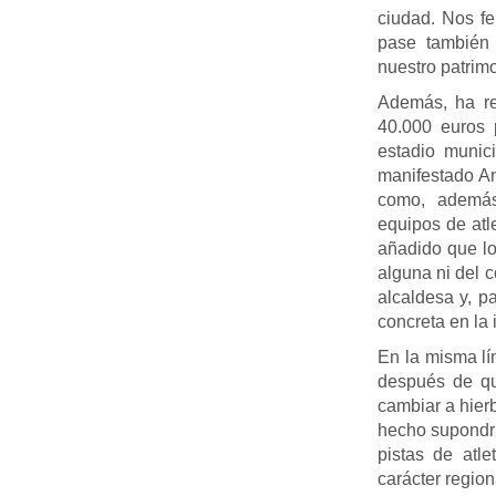
ciudad. Nos fe
pase también 
nuestro patrim
Además, ha re
40.000 euros 
estadio munic
manifestado An
como, además
equipos de atl
añadido que lo
alguna ni del c
alcaldesa y, p
concreta en la 
En la misma l
después de qu
cambiar a hierb
hecho supondrí
pistas de atl
carácter region