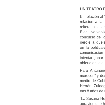
UN TEATRO 
En relación al
relación a la
reiterado las
Ejecutivo volv
concurso de i
pero ella, que 
en la política
comunicación 
intentar ganar
abierta en la q
Para Antuñano
merecen” y de
medio de Gobi
Herrán, Zuloag
tras 8 años de 
“La Susana Her
agravios que h