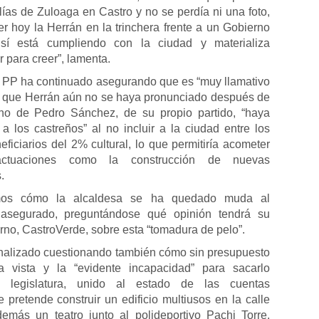
lías de Zuloaga en Castro y no se perdía ni una foto,
r hoy la Herrán en la trinchera frente a un Gobierno
sí está cumpliendo con la ciudad y materializa
r para creer”, lamenta.
l PP ha continuado asegurando que es “muy llamativo
” que Herrán aún no se haya pronunciado después de
no de Pedro Sánchez, de su propio partido, “haya
 a los castreños” al no incluir a la ciudad entre los
ficiarios del 2% cultural, lo que permitiría acometer
 actuaciones como la construcción de nuevas
.
mos cómo la alcaldesa se ha quedado muda al
 asegurado, preguntándose qué opinión tendrá su
rno, CastroVerde, sobre esta “tomadura de pelo”.
nalizado cuestionando también cómo sin presupuesto
a vista y la “evidente incapacidad” para sacarlo
a legislatura, unido al estado de las cuentas
 pretende construir un edificio multiusos en la calle
emás un teatro junto al polideportivo Pachi Torre.