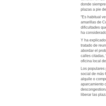
donde siempre
plazas a pie de
“Es habitual ve
amarillas de C
dificultades qu
ha considerad
Y ha explicado
tratado de reun
abordar el pro
calles citadas,
oficina local d
Los populares 
social de más 
alquile o comp
aparcamiento de
descongestiona
liberar las pla