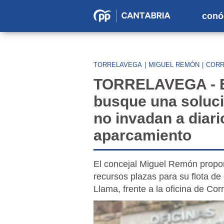
conó
Partido
Popular
en
TORRELAVEGA
|
MIGUEL REMÓN
|
COR
Cantabria
TORRELAVEGA - El
busque una soluci
no invadan a diari
aparcamiento
El concejal Miguel Remón propo
recursos plazas para su flota d
Llama, frente a la oficina de Cor