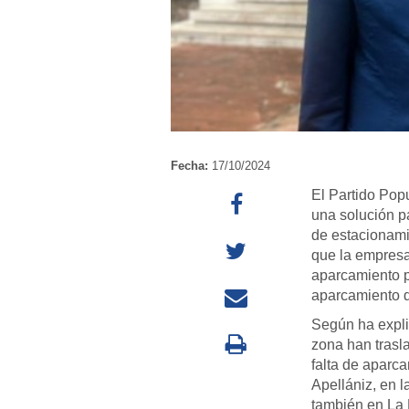
Fecha:
17/10/2024
El Partido Pop
una solución p
de estacionami
que la empresa
aparcamiento p
aparcamiento 
Según ha expli
zona han trasl
falta de aparca
Apellániz, en l
también en La L