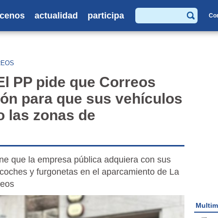
cenos
actualidad
participa
Co
Buscar
REOS
 PP pide que Correos
ón para que sus vehículos
o las zonas de
ne que la empresa pública adquiera con sus
e coches y furgonetas en el aparcamiento de La
reos
Multim