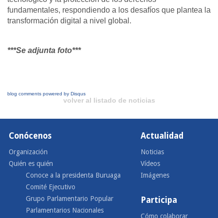
fundamentales, respondiendo a los desafíos que plantea la
transformación digital a nivel global.
***Se adjunta foto***
blog comments powered by
Disqus
volver al listado de noticias
Conócenos
Actualidad
Organización
Noticias
Quién es quién
Vídeos
Conoce a la presidenta Buruaga
Imágenes
Comité Ejecutivo
Grupo Parlamentario Popular
Participa
Parlamentarios Nacionales
Cómo colaborar