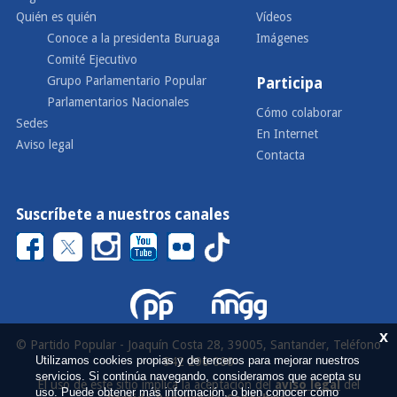
Quién es quién
Vídeos
Conoce a la presidenta Buruaga
Imágenes
Comité Ejecutivo
Grupo Parlamentario Popular
Participa
Parlamentarios Nacionales
Cómo colaborar
Sedes
En Internet
Aviso legal
Contacta
Suscríbete a nuestros canales
x
© Partido Popular - Joaquín Costa 28, 39005, Santander, Teléfono
Utilizamos cookies propias y de terceros para mejorar nuestros
942 290 000
servicios. Si continúa navegando, consideramos que acepta su
El uso de este sitio implica la aceptación del
aviso legal
del
uso. Puede obtener más información, o bien conocer cómo