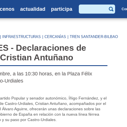
cenos
actualidad
participa
Co
Buscar
|
INFRAESTRUCTURAS
|
CERCANÍAS
|
TREN SANTANDER-BILBAO
 - Declaraciones de
 Cristian Antuñano
re, a las 10:30 horas, en la Plaza Félix
o-Urdiales
Partido Popular y senador autonómico, Íñigo Fernández, y el
de Castro-Urdiales, Cristian Antuñano, acompañados por el
l Álvaro Aguirre, ofrecerán unas declaraciones sobre las
ierno de España en relación con la nueva línea férrea
 y su paso por Castro-Urdiales.