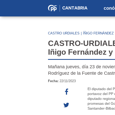
conó
Partido
Popular
en
CASTRO URDIALES
|
ÍÑIGO FERNÁNDEZ
Cantabria
CASTRO-URDIALES
Iñigo Fernández y
Mañana jueves, día 23 de noviemb
Rodríguez de la Fuente de Castr
Fecha:
22/11/2023
El diputado del 
portavoz del PP 
diputado regiona
promesas del Gob
Santander-Bilbao