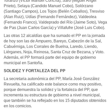
Toranzo (Victor Manuel Concha), Saro (Miguel Ángel
Prieto), Selaya (Candido Manuel Cobo), Solórzano
(Santiago Campos), Los Tojos (Belén Ceballos), Tresviso
(Alan Ruiz), Udías (Fernando Fernández), Valdeolea
(Fernando Franco), Valdeprado del Río (Jaime Soto), Vega
de Pas (Juan Carlos García) y Villafufre (José Luis Cobo).
Las otras 12 alcaldías que ha sumado el PP en la jornada
de hoy son las de Ampuero, Bareyo, Cabezón de la Sal,
Cabuérniga, Los Corrales de Buelna, Laredo, Liendo,
Liérganes, Noja, Reinosa, Santa Cruz de Bezana, y Voto.
Además, el PP formará parte del equipo de gobierno
municipal en Santoña.
SOLIDEZ Y FORTALEZA DEL PP
La secretaria autonómica del PP, María José González
Revuelta, ha calificado este balance como muy positivo,
porque demuestra la solidez y la fortaleza del PP, que
incrementa su estructura de gobierno a nivel municipal,
que también se ha reflejado en los 15 diputados obtenidos
en los comicios.