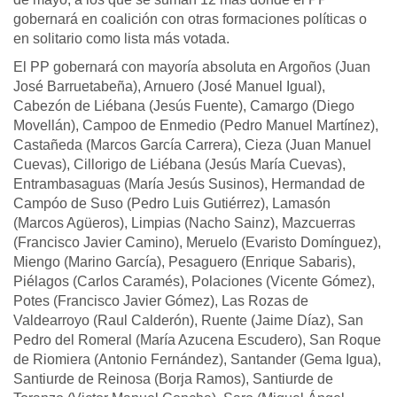
gobernará en coalición con otras formaciones políticas o
en solitario como lista más votada.
El PP gobernará con mayoría absoluta en Argoños (Juan
José Barruetabeña), Arnuero (José Manuel Igual),
Cabezón de Liébana (Jesús Fuente), Camargo (Diego
Movellán), Campoo de Enmedio (Pedro Manuel Martínez),
Castañeda (Marcos García Carrera), Cieza (Juan Manuel
Cuevas), Cillorigo de Liébana (Jesús María Cuevas),
Entrambasaguas (María Jesús Susinos), Hermandad de
Campóo de Suso (Pedro Luis Gutiérrez), Lamasón
(Marcos Agüeros), Limpias (Nacho Sainz), Mazcuerras
(Francisco Javier Camino), Meruelo (Evaristo Domínguez),
Miengo (Marino García), Pesaguero (Enrique Sabaris),
Piélagos (Carlos Caramés), Polaciones (Vicente Gómez),
Potes (Francisco Javier Gómez), Las Rozas de
Valdearroyo (Raul Calderón), Ruente (Jaime Díaz), San
Pedro del Romeral (María Azucena Escudero), San Roque
de Riomiera (Antonio Fernández), Santander (Gema Igua),
Santiurde de Reinosa (Borja Ramos), Santiurde de