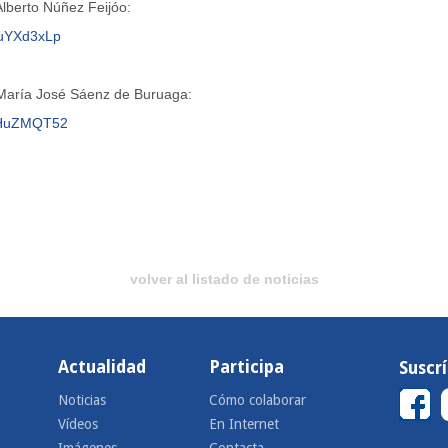
Alberto Núñez Feijóo:
BZuYXd3xLp
 María José Sáenz de Buruaga:
-1vHuZMQT52
volver al listado de noticias
Actualidad
Participa
Suscr
Noticias
Cómo colaborar
Vídeos
En Internet