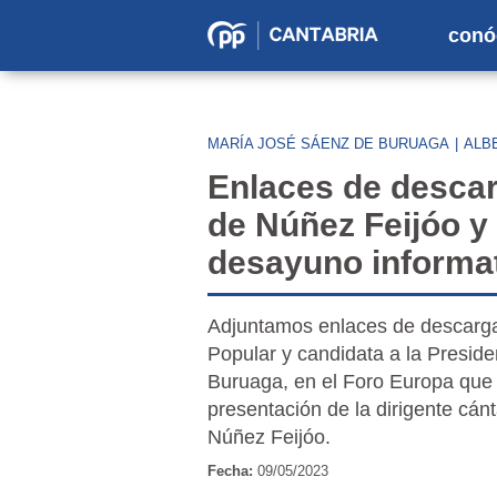
conó
Partido
Popular
en
MARÍA JOSÉ SÁENZ DE BURUAGA
|
ALB
Cantabria
Enlaces de descar
de Núñez Feijóo y
desayuno informa
Adjuntamos enlaces de descarga d
Popular y candidata a la Presid
Buruaga, en el Foro Europa que
presentación de la dirigente cánt
Núñez Feijóo.
Fecha:
09/05/2023