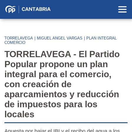
Partido
Popular
en
Cantabria
TORRELAVEGA
|
MIGUEL ANGEL VARGAS
|
PLAN INTEGRAL
COMERCIO
TORRELAVEGA - El Partido
Popular propone un plan
integral para el comercio,
con creación de
aparcamientos y reducción
de impuestos para los
locales
Apuesta por bajar el IBI y el recibo del agua a los