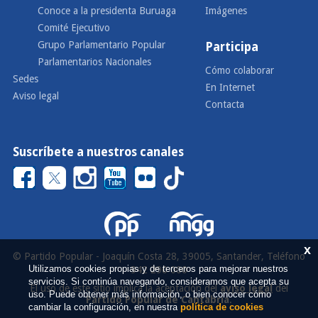
Conoce a la presidenta Buruaga
Imágenes
Comité Ejecutivo
Grupo Parlamentario Popular
Participa
Parlamentarios Nacionales
Cómo colaborar
Sedes
En Internet
Aviso legal
Contacta
Suscríbete a nuestros canales
x
© Partido Popular - Joaquín Costa 28, 39005, Santander, Teléfono
Utilizamos cookies propias y de terceros para mejorar nuestros
942 290 000
servicios. Si continúa navegando, consideramos que acepta su
El uso de este sitio implica la aceptación del
aviso legal
del
uso. Puede obtener más información, o bien conocer cómo
Partido Popular de Cantabria
.
cambiar la configuración, en nuestra
política de cookies