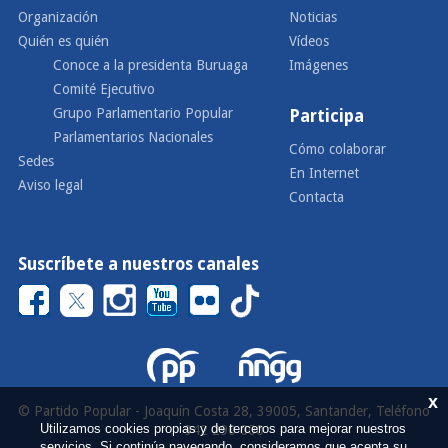
Organización
Noticias
Quién es quién
Vídeos
Conoce a la presidenta Buruaga
Imágenes
Comité Ejecutivo
Grupo Parlamentario Popular
Participa
Parlamentarios Nacionales
Cómo colaborar
Sedes
En Internet
Aviso legal
Contacta
Suscríbete a nuestros canales
x
© Partido Popular - Joaquín Costa 28, 39005, Santander, Teléfono
Utilizamos cookies propias y de terceros para mejorar nuestros
942 290 000
servicios. Si continúa navegando, consideramos que acepta su