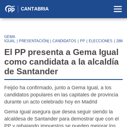
Partido
Popular
en
Cantabria
GEMA
IGUAL
|
PRESENTACIÓN|
|
CANDIDATOS
|
PP
|
ELECCIONES
|
28M
El PP presenta a Gema Igual
como candidata a la alcaldía
de Santander
Feijóo ha confirmado, junto a Gema Igual, a los
candidatos populares en las capitales de provincia
durante un acto celebrado hoy en Madrid
Gema Igual asegura que desea seguir siendo la
alcaldesa de Santander para demostrar que con el
PP y rebajando impuestos se pueden mejorar los