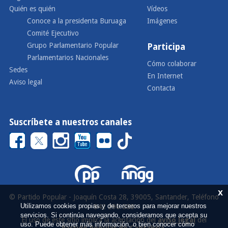
Quién es quién
Vídeos
Conoce a la presidenta Buruaga
Imágenes
Comité Ejecutivo
Grupo Parlamentario Popular
Participa
Parlamentarios Nacionales
Cómo colaborar
Sedes
En Internet
Aviso legal
Contacta
Suscríbete a nuestros canales
x
© Partido Popular - Joaquín Costa 28, 39005, Santander, Teléfono
Utilizamos cookies propias y de terceros para mejorar nuestros
942 290 000
servicios. Si continúa navegando, consideramos que acepta su
El uso de este sitio implica la aceptación del
aviso legal
del
uso. Puede obtener más información, o bien conocer cómo
Partido Popular de Cantabria
.