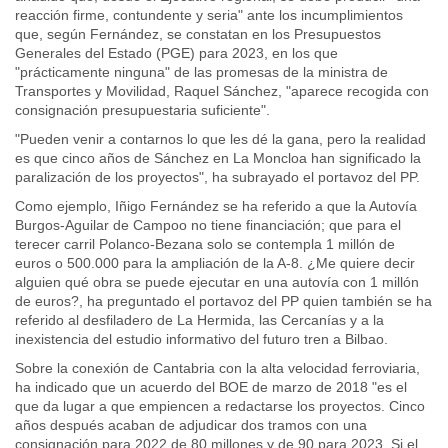
reacción firme, contundente y seria" ante los incumplimientos
que, según Fernández, se constatan en los Presupuestos
Generales del Estado (PGE) para 2023, en los que
"prácticamente ninguna" de las promesas de la ministra de
Transportes y Movilidad, Raquel Sánchez, "aparece recogida con
consignación presupuestaria suficiente".
"Pueden venir a contarnos lo que les dé la gana, pero la realidad
es que cinco años de Sánchez en La Moncloa han significado la
paralización de los proyectos", ha subrayado el portavoz del PP.
Como ejemplo, Iñigo Fernández se ha referido a que la Autovía
Burgos-Aguilar de Campoo no tiene financiación; que para el
terecer carril Polanco-Bezana solo se contempla 1 millón de
euros o 500.000 para la ampliación de la A-8. ¿Me quiere decir
alguien qué obra se puede ejecutar en una autovía con 1 millón
de euros?, ha preguntado el portavoz del PP quien también se ha
referido al desfiladero de La Hermida, las Cercanías y a la
inexistencia del estudio informativo del futuro tren a Bilbao.
Sobre la conexión de Cantabria con la alta velocidad ferroviaria,
ha indicado que un acuerdo del BOE de marzo de 2018 "es el
que da lugar a que empiencen a redactarse los proyectos. Cinco
años después acaban de adjudicar dos tramos con una
consignación para 2022 de 80 millones y de 90 para 2023. Si el