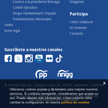
Conoce a la presidenta Buruaga
Imágenes
Comité Ejecutivo
Grupo Parlamentario Popular
Participa
Parlamentarios Nacionales
Cómo colaborar
Sedes
En Internet
Aviso legal
Contacta
Suscríbete a nuestros canales
x
© Partido Popular - Joaquín Costa 28, 39005, Santander, Teléfono
Utilizamos cookies propias y de terceros para mejorar nuestros
942 290 000
servicios. Si continúa navegando, consideramos que acepta su
El uso de este sitio implica la aceptación del
aviso legal
del
uso. Puede obtener más información, o bien conocer cómo
Partido Popular de Cantabria
.
cambiar la configuración, en nuestra
política de cookies