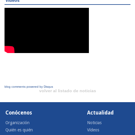
Videos
blog comments powered by
Disqus
volver al listado de noticias
Conócenos
Actualidad
Organización
Noticias
Quién es quién
Vídeos