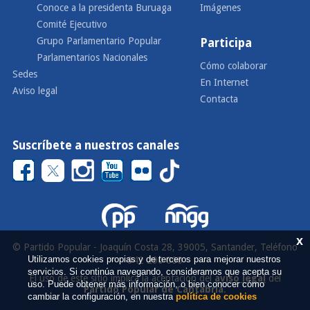
Conoce a la presidenta Buruaga
Imágenes
Comité Ejecutivo
Grupo Parlamentario Popular
Participa
Parlamentarios Nacionales
Cómo colaborar
Sedes
En Internet
Aviso legal
Contacta
Suscríbete a nuestros canales
x
© Partido Popular - Joaquín Costa 28, 39005, Santander, Teléfono
Utilizamos cookies propias y de terceros para mejorar nuestros
942 290 000
servicios. Si continúa navegando, consideramos que acepta su
El uso de este sitio implica la aceptación del
aviso legal
del
uso. Puede obtener más información, o bien conocer cómo
Partido Popular de Cantabria
.
cambiar la configuración, en nuestra
política de cookies