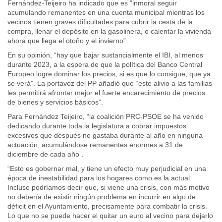
Fernández-Teijeiro ha indicado que es “inmoral seguir
acumulando remanentes en una cuenta municipal mientras los
vecinos tienen graves dificultades para cubrir la cesta de la
compra, llenar el depósito en la gasolinera, o calentar la vivienda
ahora que llega el otoño y el invierno”.
En su opinión, “hay que bajar sustancialmente el IBI, al menos
durante 2023, a la espera de que la política del Banco Central
Europeo logre dominar los precios, si es que lo consigue, que ya
se verá”. La portavoz del PP añadió que “este alivio a las familias
les permitirá afrontar mejor el fuerte encarecimiento de precios
de bienes y servicios básicos”.
Para Fernández Teijeiro, “la coalición PRC-PSOE se ha venido
dedicando durante toda la legislatura a cobrar impuestos
excesivos que después no gastaba durante al año en ninguna
actuación, acumulándose remanentes enormes a 31 de
diciembre de cada año”.
“Esto es gobernar mal, y tiene un efecto muy perjudicial en una
época de inestabilidad para los hogares como es la actual.
Incluso podríamos decir que, si viene una crisis, con más motivo
no debería de existir ningún problema en incurrir en algo de
déficit en el Ayuntamiento, precisamente para combatir la crisis.
Lo que no se puede hacer el quitar un euro al vecino para dejarlo