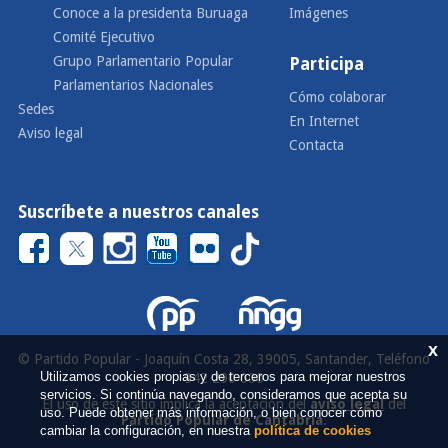
Conoce a la presidenta Buruaga
Imágenes
Comité Ejecutivo
Grupo Parlamentario Popular
Participa
Parlamentarios Nacionales
Cómo colaborar
Sedes
En Internet
Aviso legal
Contacta
Suscríbete a nuestros canales
x
© Partido Popular - Joaquín Costa 28, 39005, Santander, Teléfono
Utilizamos cookies propias y de terceros para mejorar nuestros
942 290 000
servicios. Si continúa navegando, consideramos que acepta su
El uso de este sitio implica la aceptación del
aviso legal
del
uso. Puede obtener más información, o bien conocer cómo
Partido Popular de Cantabria
.
cambiar la configuración, en nuestra
política de cookies