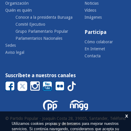
Organización
Noticias
Quién es quién
Vídeos
Conoce a la presidenta Buruaga
Imágenes
Comité Ejecutivo
Grupo Parlamentario Popular
Participa
Parlamentarios Nacionales
Cómo colaborar
Sedes
En Internet
Aviso legal
Contacta
Suscríbete a nuestros canales
x
© Partido Popular - Joaquín Costa 28, 39005, Santander, Teléfono
Utilizamos cookies propias y de terceros para mejorar nuestros
942 290 000
servicios. Si continúa navegando, consideramos que acepta su