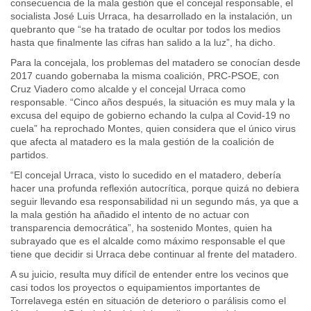
consecuencia de la mala gestión que el concejal responsable, el
socialista José Luis Urraca, ha desarrollado en la instalación, un
quebranto que “se ha tratado de ocultar por todos los medios
hasta que finalmente las cifras han salido a la luz”, ha dicho.
Para la concejala, los problemas del matadero se conocían desde
2017 cuando gobernaba la misma coalición, PRC-PSOE, con
Cruz Viadero como alcalde y el concejal Urraca como
responsable. “Cinco años después, la situación es muy mala y la
excusa del equipo de gobierno echando la culpa al Covid-19 no
cuela” ha reprochado Montes, quien considera que el único virus
que afecta al matadero es la mala gestión de la coalición de
partidos.
“El concejal Urraca, visto lo sucedido en el matadero, debería
hacer una profunda reflexión autocrítica, porque quizá no debiera
seguir llevando esa responsabilidad ni un segundo más, ya que a
la mala gestión ha añadido el intento de no actuar con
transparencia democrática”, ha sostenido Montes, quien ha
subrayado que es el alcalde como máximo responsable el que
tiene que decidir si Urraca debe continuar al frente del matadero.
A su juicio, resulta muy difícil de entender entre los vecinos que
casi todos los proyectos o equipamientos importantes de
Torrelavega estén en situación de deterioro o parálisis como el