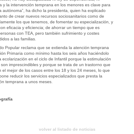
a y la intervención temprana en los menores es clave para
a autónoma”, ha dicho la presidenta, quien ha explicado
tanto de crear nuevos recursos sociosanitarios como de
amente los que tenemos, de fomentar su especialización, y
on eficacia y eficiencia; de ahorrar un tiempo que es
personas con TEA, pero también sufrimiento y costes
dos a las familias.
do Popular reclama que se extienda la atención temprana
ión Primaria como mínimo hasta los seis años haciéndolo
 ecolarización en el ciclo de Infantil porque la estimulación
n son imprescindibles y porque se trata de un trastorno que
n el mejor de los casos entre los 18 y los 24 meses, lo que
pone reducir los servicios especializados que presta la
ión temprana a unos meses.
ografía
volver al listado de noticias