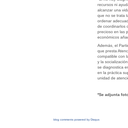
recursos ni ayud
alcanzar una vid
que no se trata 
ordenar adecuad
de coordinarlos c
precioso en las 
económicos añadi
Además, el Parti
que presta Atenc
compatible con la
y la socializació
se diagnostica e
en la práctica su
unidad de atenc
*Se adjunta fot
blog comments powered by
Disqus