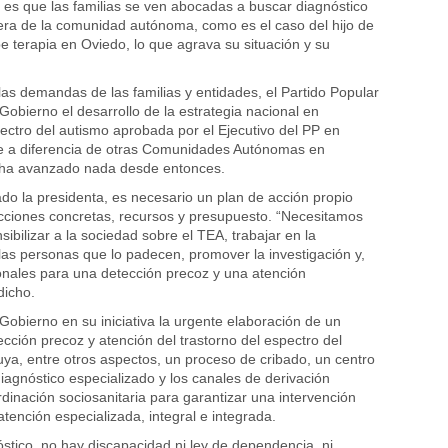
es que las familias se ven abocadas a buscar diagnóstico
era de la comunidad autónoma, como es el caso del hijo de
be terapia en Oviedo, lo que agrava su situación y su
as demandas de las familias y entidades, el Partido Popular
Gobierno el desarrollo de la estrategia nacional en
pectro del autismo aprobada por el Ejecutivo del PP en
e a diferencia de otras Comunidades Autónomas en
 ha avanzado nada desde entonces.
do la presidenta, es necesario un plan de acción propio
cciones concretas, recursos y presupuesto. “Necesitamos
sibilizar a la sociedad sobre el TEA, trabajar en la
 las personas que lo padecen, promover la investigación y,
onales para una detección precoz y una atención
dicho.
Gobierno en su iniciativa la urgente elaboración de un
ección precoz y atención del trastorno del espectro del
uya, entre otros aspectos, un proceso de cribado, un centro
diagnóstico especializado y los canales de derivación
rdinación sociosanitaria para garantizar una intervención
tención especializada, integral e integrada.
óstico, no hay discapacidad ni ley de dependencia, ni