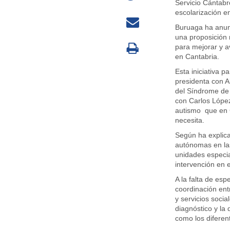
Servicio Cántabr
escolarización en 
Buruaga ha anunc
una proposición 
para mejorar y a
en Cantabria.
Esta iniciativa p
presidenta con A
del Síndrome de
con Carlos López
autismo que en C
necesita.
Según ha explic
autónomas en las
unidades especia
intervención en e
A la falta de esp
coordinación ent
y servicios social
diagnóstico y la
como los diferen