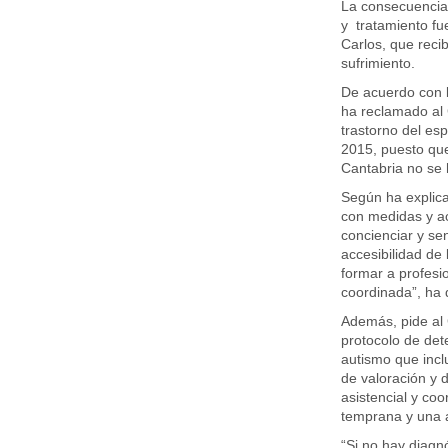
La consecuencia 
y tratamiento fu
Carlos, que reci
sufrimiento.
De acuerdo con l
ha reclamado al 
trastorno del es
2015, puesto qu
Cantabria no se
Según ha explica
con medidas y a
concienciar y sen
accesibilidad de
formar a profesi
coordinada”, ha 
Además, pide al 
protocolo de det
autismo que incl
de valoración y 
asistencial y coo
temprana y una a
“Si no hay diagn